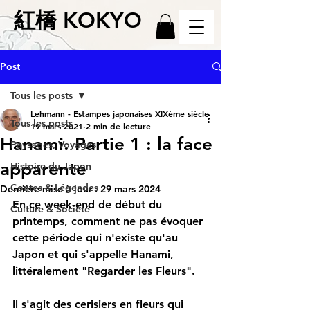
紅橋 KOKYO
Post
Tous les posts
Lehmann - Estampes japonaises XIXème siècle
Tous les posts
19 mars 2021
2 min de lecture
Hanami. Partie 1 : la face
Paysages, Voyages
apparente
Histoire du Japon
Contes & Légendes
Dernière mise à jour :
29 mars 2024
En ce week-end de début du 
Culture & Société
printemps, comment ne pas évoquer 
cette période qui n'existe qu'au 
Japon et qui s'appelle Hanami, 
littéralement "Regarder les Fleurs".
Il s'agit des cerisiers en fleurs qui 