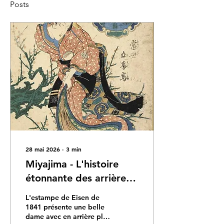
Posts
28 mai 2026
∙
3
min
Miyajima - L'histoire
étonnante des arrière
(128x) grandes tantes
L'estampe de Eisen de
de l'Empereur Naruhito.
1841 présente une belle
dame avec en arrière plan