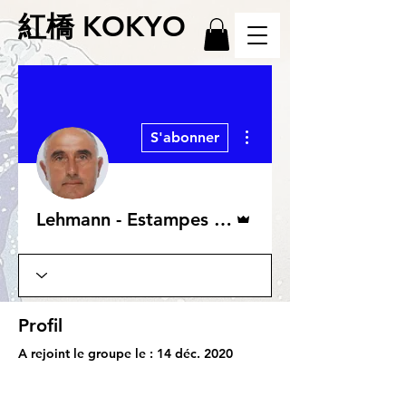
紅橋 KOKYO
Plus d'actions
S'abonner
Administrateur
Lehmann - Estampes japonaises XIXème siècle
Profil
A rejoint le groupe le : 14 déc. 2020