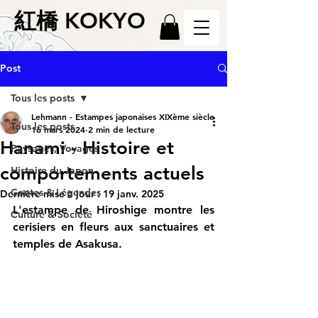
紅橋 KOKYO
Post
Tous les posts
Lehmann - Estampes japonaises XIXème siècle
Tous les posts
16 mars 2024
2 min de lecture
Hanami - Histoire et
Paysages, Voyages
comportements actuels
Histoire du Japon
Contes & Légendes
Dernière mise à jour :
19 janv. 2025
L'estampe de Hiroshige montre les 
Culture & Société
cerisiers en fleurs aux sanctuaires et 
temples de Asakusa.