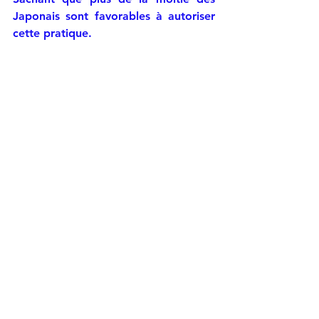
Japonais sont favorables à autoriser 
cette pratique.
et ce sont les plus jeunes les plus 
tolérants vis à vis de l'alcool :