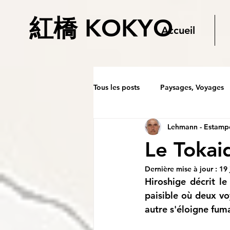
紅橋 KOKYO
Accueil
Tous les posts
Paysages, Voyages
Lehmann - Estampe
Le Tokai
Dernière mise à jour :
19 
Hiroshige décrit l
paisible où deux vo
autre s'éloigne fuma