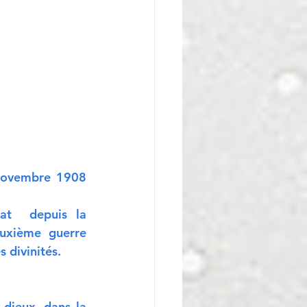
novembre 1908 
t  depuis la 
uxième guerre 
 divinités. 
dieux, dans la 