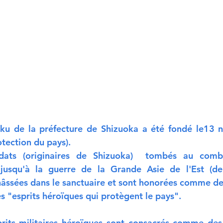
ku de la préfecture de Shizuoka a été fondé le13 
tection du pays).
ats (originaires de Shizuoka)  tombés au comba
 jusqu'à la guerre de la Grande Asie de l'Est (de
âssées dans le sanctuaire et sont honorées comme des
les "esprits héroïques qui protègent le pays".
rits militaires héroïques sont consacrés comme des 