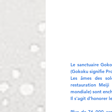
Le sanctuaire Goko
(
Gokoku signifie Pro
Les âmes des sold
restauration Meiji
mondiale) sont ench
Il s'agit d'honorer 
Plus de 76 000 esp