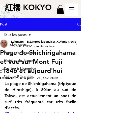
紅橋 KOKYO
Post
Tous les posts
Lehmann - Estampes japonaises XIXème siècle
Tous les posts
15 févr. 2021
1 min de lecture
Plage de Shichirigahama
Paysages, Voyages
et vue sur Mont Fuji
Histoire du Japon
Contes & Légendes
:1846 et aujourd'hui
Culture & Société
Dernière mise à jour :
21 janv. 2025
La plage de Shichirigahama (triptyque 
de Hiroshige), à 80km au sud de 
Tokyo, est actuellement un spot de 
surf très fréquenté car très facile 
d'accès.