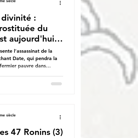
me siècle
divinité :
ostituée du
st aujourd'hui
de nombreux
ente l'assassinat de la
chant Date, qui pendra la
 fermier pauvre dans
ba, elle est repérée par
e l'hotel de passes
t emmenée à Yoshiwara, le
. La très belle Takao étudie
es arts musicaux et la
me siècle
s 47 Ronins (3)