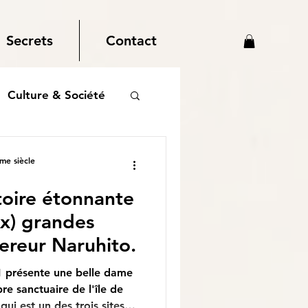
Secrets
Contact
Culture & Société
me siècle
stoire étonnante
8x) grandes
ereur Naruhito.
1 présente une belle dame
bre sanctuaire de l'île de
qui est un des trois sites