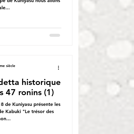
ampe de Kuniyasu nous allons
le...
me siècle
etta historique
s 47 ronins (1)
8 de Kuniyasu présente les
de Kabuki "Le trésor des
on...