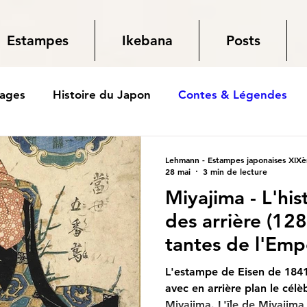
Estampes
Ikebana
Posts
yages
Histoire du Japon
Contes & Légendes
Lehmann - Estampes japonaises XIXè
28 mai
3 min de lecture
Miyajima - L'hi
des arrière (12
tantes de l'Emp
L'estampe de Eisen de 184
avec en arrière plan le célè
Miyajima. L'île de Miyajima 