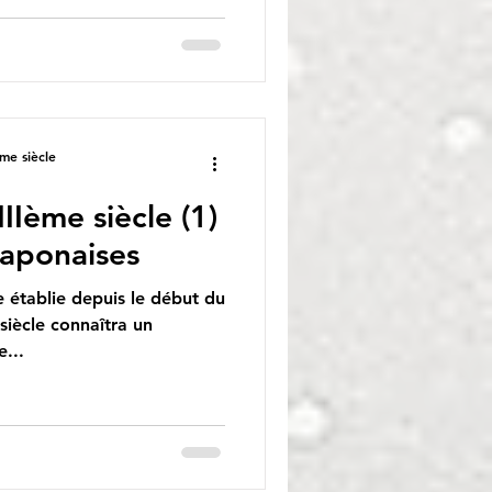
me siècle
IIème siècle (1)
japonaises
ue établie depuis le début du
siècle connaîtra un
...