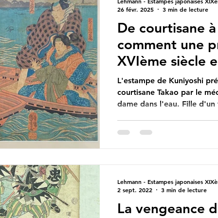
Lehmann - Estampes japonaises XIXè
26 févr. 2025
3 min de lecture
De courtisane à 
comment une pr
XVIème siècle e
vénérée pour 
L'estampe de Kuniyoshi prés
bienfaits.
courtisane Takao par le mé
dame dans l'eau. Fille d'un
l'actuelle préfecture de Chi
Shirozaemon, propriétaire d
Miuraya à Yoshiwara, et es
quartier des plaisirs de Edo
et devient douée en waka et en haïku (poésie
japonaise), ainsi que dans l
Lehmann - Estampes japonaises XIXè
danse. Elle accède au r
2 sept. 2022
3 min de lecture
La vengeance de