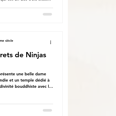
re trois divinités, nièces
Soleil. L'histoire du
és dévoile des facettes très
 la frontière floue entre le
ersistance de super
me siècle
rets de Ninjas
présente une belle dame
endie et un temple dédié à
 divinité bouddhiste avec le
shiten est une divinité
t du Sanscrit (Marichi).
e chaleur, lumière du soleil
e de chaleur étant