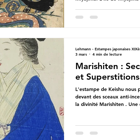
les plus pittoresques du Japon (classement officiel)
abrite un sanctuaire qui vénè
de Amaterasu, la déesse du 
sanctuaire et de ces divinit
complexes du Shintoïsme, et
réel et le mythique, et la p
Lehmann - Estampes japonaises XIXè
3 mars
4 min de lecture
Marishiten : Sec
et Superstitions
L'estampe de Keishu nous 
devant des sceaux anti-inc
la divinité Marishiten . Une
pouvoir d'invisibilité : Mari
bouddhiste dont le nom vien
Marishiten signifie "brume d
ou clair de lune" . La brum