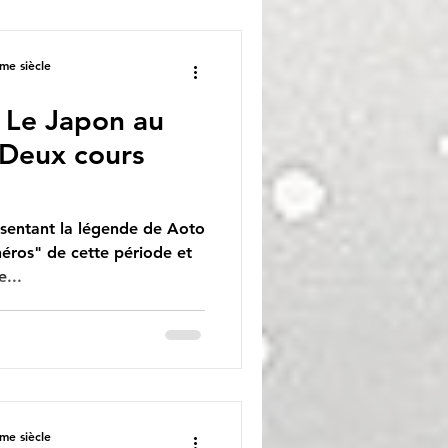
me siècle
: Le Japon au
 Deux cours
sentant la légende de Aoto
héros" de cette période et
e...
me siècle