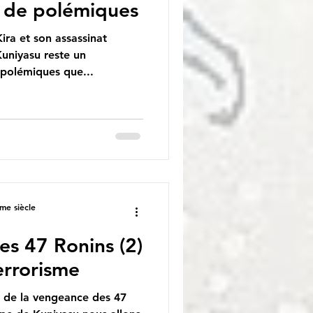
ns de polémiques
ira et son assassinat
Kuniyasu reste un
polémiques que...
me siècle
s 47 Ronins (2)
errorisme
 de la vengeance des 47