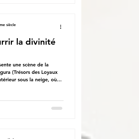
as être capturée, brûlée,
u'elle est invisible et qu'ell
me siècle
rrir la divinité
gura (Trésors des Loyaux
ntérieur sous la neige, où
 pins sous la neige dans
in joue un rôle majeur dans
ans chaque foyer. Il
al du Kadomatsu, qui
on la divinité du Nouvel
adomatsu à Nouvel An