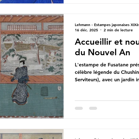
immatérielle, elle ne peut p
mouillée ni blessée. On dit q
Lehmann - Estampes japonaises XIXè
16 déc. 2025
2 min de lecture
Accueillir et nou
du Nouvel An
L'estampe de Fusatane présente une scène de la
célèbre légende du Chushin
Serviteurs), avec un jardin i
sont présents des pins. Des
l'estampe de Fusatane Le P
les activités du Nouvel An d
constitue l'élément princip
héberge devant chaque mais
An, Toshigami. Paire de K
Littéralement, Kadomatsu