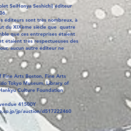
plet SeiHonya Seshichi) éditeur
06.
es éditeurs sont très nombreux, à
ut du XIXème siècle que quatre
mble que ces entreprises étaient
et étaient très respectueuses des
tour, aucun autre éditeur ne
Fine Arts Boston, Fine Arts
Edo Tokyo Museum, Library of
Hankyu Culture Foundation
 vendue 41500Y
o.co.jp/jp/auction/d517222460