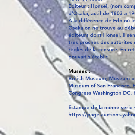
Editeur : Honsei, (nom com
d’Osaka, actif de 1803 à 19
A la différence de Edo où l
Osaka on ne trouve au déb
éditeurs dont Honsei. Il se
très proches des autorités 
règles de la censure. En re
pouvait s’établir.
Musées :
British Museum; Museum of 
Museum of San Francisco, 
Congress Washington DC, 
Estampe de la même série
https://page.auctions.yaho