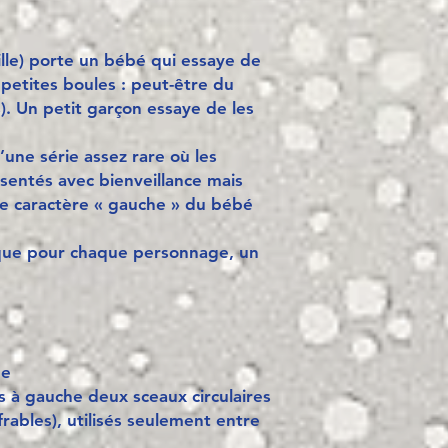
lle) porte un bébé qui essaye de
petites boules : peut-être du
). Un petit garçon essaye de les
’une série assez rare où les
sentés avec bienveillance mais
 le caractère « gauche » du bébé
que pour chaque personnage, un
me
s à gauche deux sceaux circulaires
rables), utilisés seulement entre