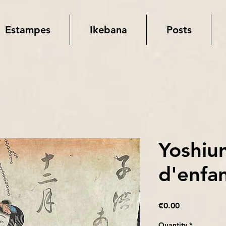
Estampes
Ikebana
Posts
Yoshiu
d'enfa
Price
€0.00
Quantity
*