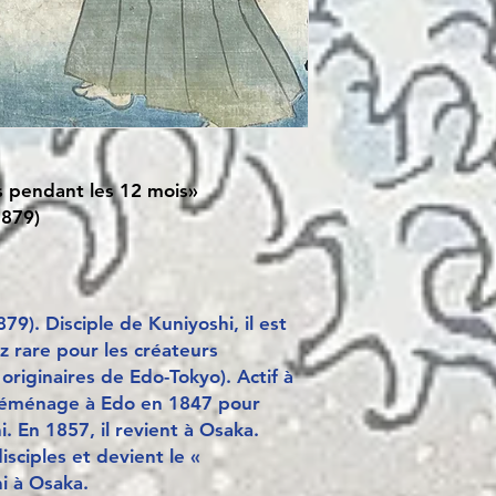
s pendant les 12 mois»
879)
). Disciple de Kuniyoshi, il est
z rare pour les créateurs
originaires de Edo-Tokyo). Actif à
 déménage à Edo en 1847 pour
. En 1857, il revient à Osaka.
ciples et devient le «
i à Osaka.