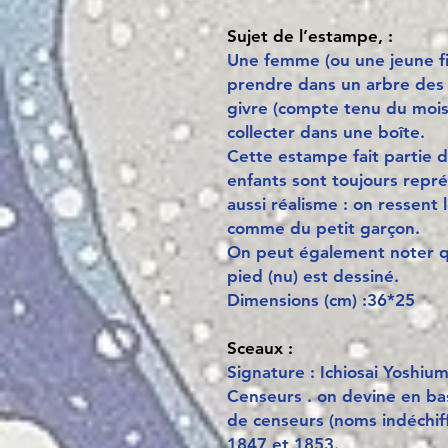
Sujet de l’estampe, :
Une femme (ou une jeune fi
prendre dans un arbre des 
givre (compte tenu du mois
collecter dans une boîte.
Cette estampe fait partie d
enfants sont toujours repré
aussi réalisme : on ressent
comme du petit garçon.
On peut également noter 
pied (nu) est dessiné.
Dimensions (cm) :36*25
Sceaux :
Signature : Ichiosai Yoshiu
Censeurs . on devine en ba
de censeurs (noms indéchiff
1847 et 1853.