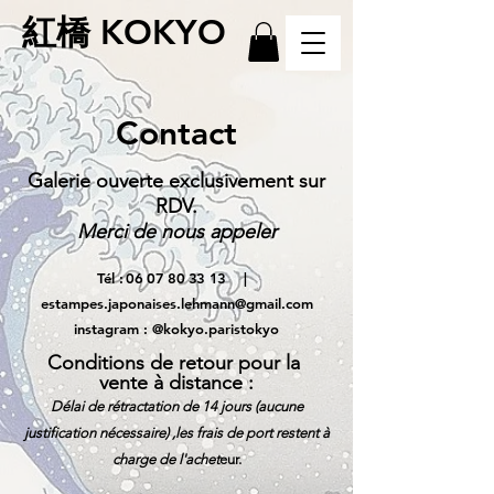
紅橋 KOKYO
Contact
Galerie ouverte exclusivement sur
RDV.
Merci de nous appeler
Tél
:
06 07 80 33 13
|
estampes.japonaises.lehmann@gmail.com
instagram : @kokyo.paristokyo
Conditions de retour pour la
vente à distance :
Délai de rétractation de 14 jours (aucune
justification nécessaire) ,les frais de port restent à
charge de l'achet
eur.