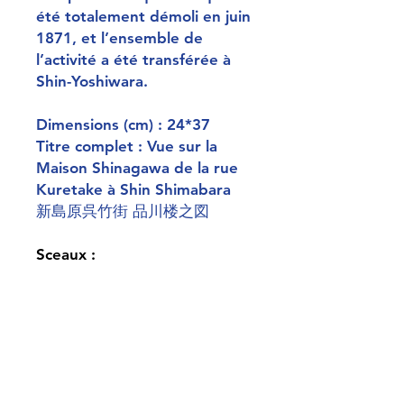
été totalement démoli en juin
1871, et l’ensemble de
l’activité a été transférée à
Shin-Yoshiwara.
Dimensions (cm) : 24*37
Titre complet : Vue sur la
Maison Shinagawa de la rue
Kuretake à Shin Shimabara
新島原呉竹街 品川楼之図
Sceaux :
Signature : Ikkunsai Yoshiiku
Censure : sceau
caractéristique de la période
1859-1871 où le signe
Aratame ainsi que la date
sont dans le même sceau. Ici,