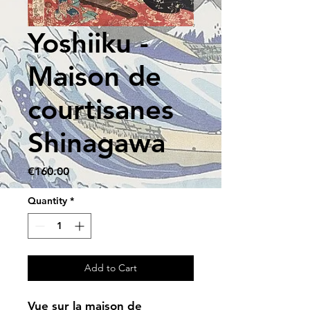
Yoshiiku -
Maison de
courtisanes
Shinagawa
Price
€160.00
Quantity
*
Add to Cart
Vue sur la maison de