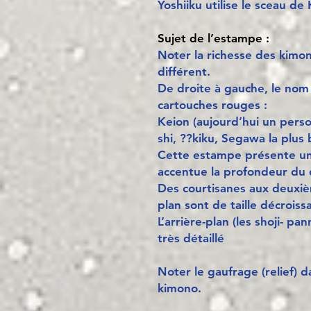
Yoshiiku utilise le sceau de
Sujet de l’estampe :
Noter la richesse des kimo
différent.
De droite à gauche, le nom
cartouches rouges :
Keion (aujourd’hui un per
shi, ??kiku, Segawa la plus b
Cette estampe présente un
accentue la profondeur du 
Des courtisanes aux deuxiè
plan sont de taille décroiss
L’arrière-plan (les shoji- p
très détaillé
Noter le gaufrage (relief) d
kimono.