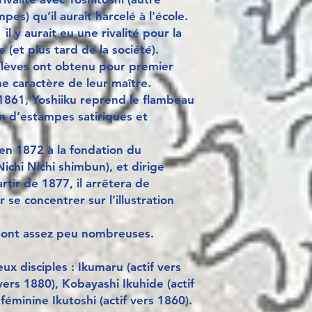
es) qu’il aurait harcelé à l'école.
il y aurait eu une rivalité pour la
 (et plus tard de la société).
 élèves ont obtenu pour premier
me caractère de leur maître.
1861, Yoshiiku reprend le flambeau
n d’estampes satiriques et
e en 1872 à la fondation du
ichi Nichi shimbun), et dirige
partir de 1877, il arrêtera de
se concentrer sur l’illustration
 sont assez peu nombreuses.
x disciples : Ikumaru (actif vers
vers 1880), Kobayashi Ikuhide (actif
 féminine Ikutoshi (actif vers 1860).