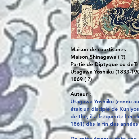
Maison de courtisanes
Maison Shinagawa ( ?)
Partie de Diptyque ou deT
Utagawa Yoshiiku (1833-19
1869 ( ?)
Auteur :
Utagawa Yoshiiku (connu aus
était un disciple de Kuniyos
de thé, il a fréquenté l'éc
1861) dès la fin des années
De cette époque date une ri