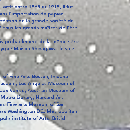
actif entre 1865 et 1915, il fut
ns l’importation de papier
 création de la grande société de
é tous les grands maîtres de l’ère
ais probablement de la même série
ptyque Maison Shinagawa, le sujet
of Fine Arts Boston, Inidana
Museum, Los Angeles Museum of
taux Venise, Austrian Museum of
 Metro Library, Harcard Art
, Fine arts Museum of San
ress Washington DC, Metropolitan
is institute of Arts, British