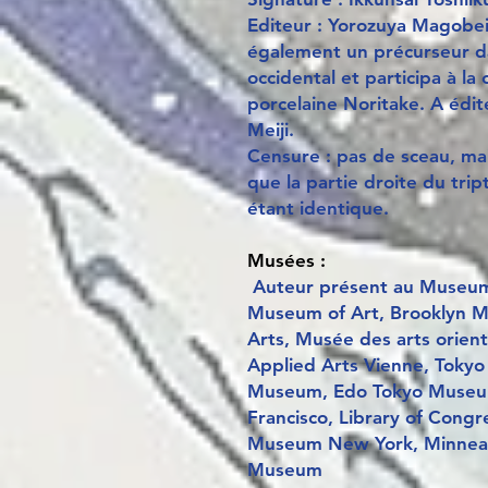
Editeur : Yorozuya Magobei. 
également un précurseur da
occidental et participa à la
porcelaine Noritake. A édit
Meiji.
Censure : pas de sceau, m
que la partie droite du tri
étant identique.
Musées :
Auteur présent au Museum 
Museum of Art, Brooklyn 
Arts, Musée des arts orien
Applied Arts Vienne, Tokyo
Museum, Edo Tokyo Museum
Francisco, Library of Cong
Museum New York, Minneapol
Museum