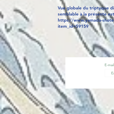
Vue globale du triptyque di
semblable à la présente es
https://www.yamada-shoten
item_id=59159
E-mai