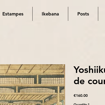
Estampes
Ikebana
Posts
Yoshiik
de cou
Price
€160.00
Quantity
*