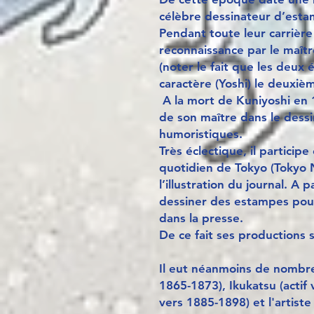
célèbre dessinateur d’estamp
Pendant toute leur carrière 
reconnaissance par le maître
(noter le fait que les deux
caractère (Yoshi) le deuxiè
A la mort de Kuniyoshi en 
de son maître dans le dessi
humoristiques.
Très éclectique, il particip
quotidien de Tokyo (Tokyo N
l’illustration du journal. A 
dessiner des estampes pour 
dans la presse.
De ce fait ses productions
Il eut néanmoins de nombreu
1865-1873), Ikukatsu (actif 
vers 1885-1898) et l'artiste