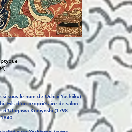
riptyque
04)
si sous le nom de Ochiai Yoshiiku)
hi. Fils d'un propriétaire de salon
ole d'Utagawa Kuniyoshi (1798-
 1840.
valité avec Yoshitoshi (autre