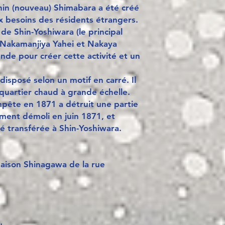
Shin (nouveau) Shimabara a été créé
 besoins des résidents étrangers.
de Shin-Yoshiwara (le principal
, Nakamanjiya Yahei et Nakaya
nde pour créer cette activité et un
isposé selon un motif en carré. Il
uartier chaud à grande échelle.
ête en 1871 a détruit une partie
ement démoli en juin 1871, et
té transférée à Shin-Yoshiwara.
Maison Shinagawa de la rue
u