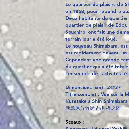
Le quartier de plaisirs de 
en 1868, pour répondre aux
Deux habitants du quartier 
quartier de plaisir de Edo)
Soushiro, ont fait une dema
terrain leur a été loué.
Le nouveau Shimabara, est d
est rapidement devenu un q
Cependant une grande temp
du quartier qui a été total
l’ensemble de l’activité a é
Dimensions (cm) : 24*37
Titre complet : Vue sur la 
Kuretake à Shin Shimabara
新島原呉竹街 品川楼之図
Sceaux :
Signature : Ikkunsai Yoshiik