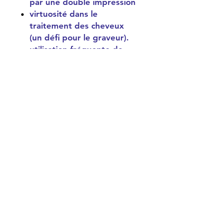
par une double impression
virtuosité dans le
traitement des cheveux
(un défi pour le graveur).
utilisation fréquente de
fonds micacés donnant un
aspect à la fois luxueux et
sobre au portrait
Il décède en 1806 à
seulement 53 ans, au faîte de
sa gloire et croulant sous les
commandes
Sujet de l’estampe :
Deux belles dames
s’adonnent aux arts en vogue
à l’époque : l’art floral, la
cérémonie du thé et le koto
(en arrière plan) qui est une