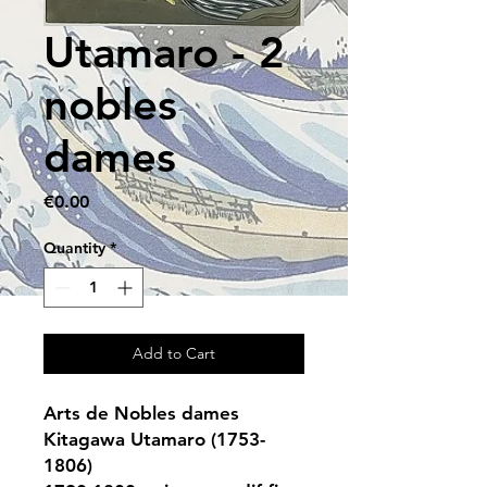
Utamaro - 2
nobles
dames
Price
€0.00
Quantity
*
Add to Cart
Arts de Nobles dames
Kitagawa Utamaro (1753-
1806)