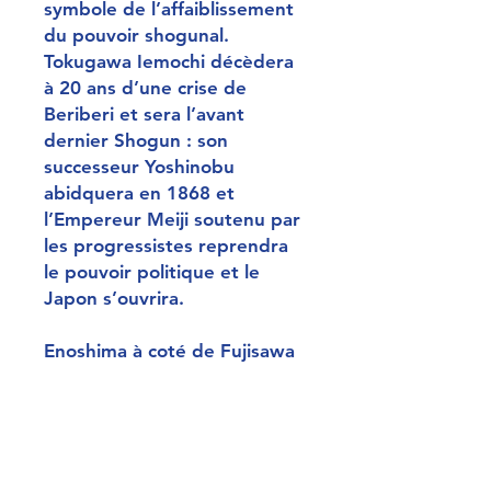
symbole de l’affaiblissement
du pouvoir shogunal.
Tokugawa Iemochi décèdera
à 20 ans d’une crise de
Beriberi et sera l’avant
dernier Shogun : son
successeur Yoshinobu
abidquera en 1868 et
l’Empereur Meiji soutenu par
les progressistes reprendra
le pouvoir politique et le
Japon s’ouvrira.
Enoshima à coté de Fujisawa
la 6ème étape sur la route du
Tokaido, est située au sud de
Tokyo. C’est le premier
endroit où en partant de
Tokyo on aboutit à l’Océan.