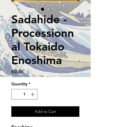
Sadahide -
Processionn
al Tokaido
Enoshima
Price
€0.00
Quantity
*
Add to Cart
Enoshima