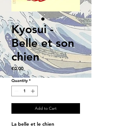
Kyosui -
Belle et son
chien
Price
€0.00
Quantity
*
Add to Cart
La belle et le chien