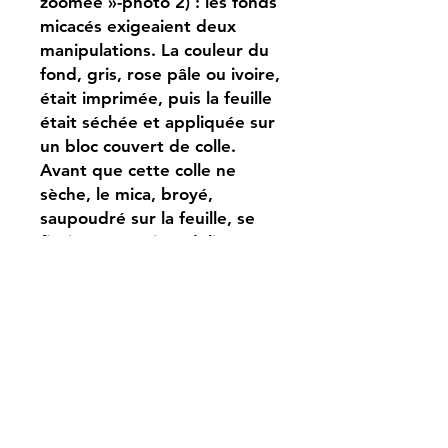
zoomée »-photo 2) : les fonds
micacés exigeaient deux
manipulations. La couleur du
fond, gris, rose pâle ou ivoire,
était imprimée, puis la feuille
était séchée et appliquée sur
un bloc couvert de colle.
Avant que cette colle ne
sèche, le mica, broyé,
saupoudré sur la feuille, se
fixait. L’opération, délicate,
nécessitait parfois plusieurs
essais.
Noter également le réalisme
de la représentation du chien
que l’on entend aboyer.
Très bel encadrement.