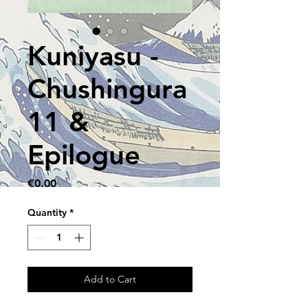
Kuniyasu -
Chushingura
11 &
Epilogue
Price
€0.00
Quantity
*
Add to Cart