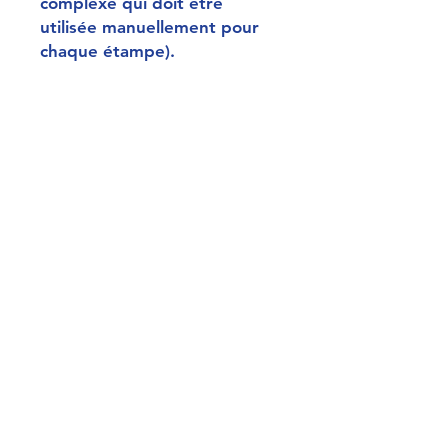
complexe qui doit être
utilisée manuellement pour
chaque étampe).
Dimensions : 36*24 (cm)
Sceaux :
Signature : Gototei Kunisada
Censure : Kiwame (utilisé
avant 1841)
Editeur Kawachiya Genshichi
(sceau Kawagen) . actif de
1801 à 1831, a édité tous les
grands maîtres du début du
XIXème (Toyokuni I, Utamaro,
Kuninao, Kunisada, Kuniyoshi,
)
河内屋原七