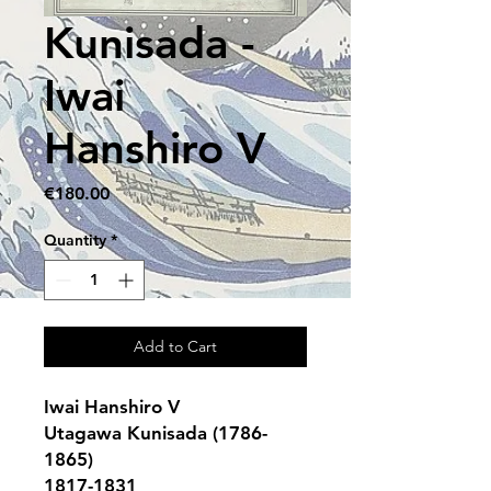
Kunisada -
Iwai
Hanshiro V
Price
€180.00
Quantity
*
Add to Cart
Iwai Hanshiro V
Utagawa Kunisada (1786-
1865)
1817-1831