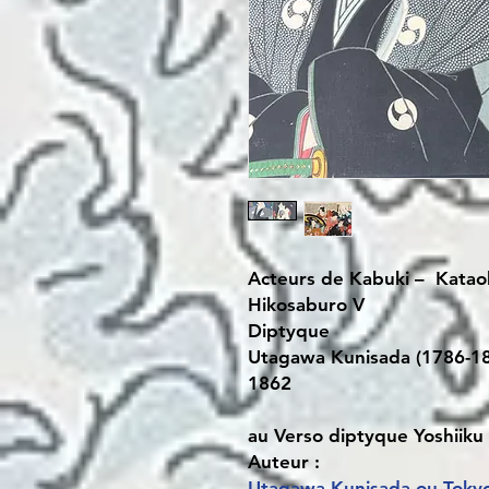
Acteurs de Kabuki – Katao
Hikosaburo V
Diptyque
Utagawa Kunisada (1786-1
1862
au Verso diptyque Yoshiiku
Auteur :
Utagawa Kunisada ou Tokyok