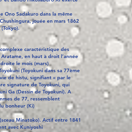
e de Ono Sadakuro dans la même
Chushingura, jouée en mars 1862
(Tokyo).
 complexe caractéristique des
Aratame, en haut à droit l’année
droite le mois (mars)
 Toyokuni (Toyokuni dans sa 77ème
ie de histu, signifiant « par le
are signature de Toyokuni, qui
uni Ga (Dessin de Toyokuni). A
ammes de 77, ressemblent
u bonheur (Ki)
(sceau Minatoko). Actif entre 1841
ent avec Kuniyoshi