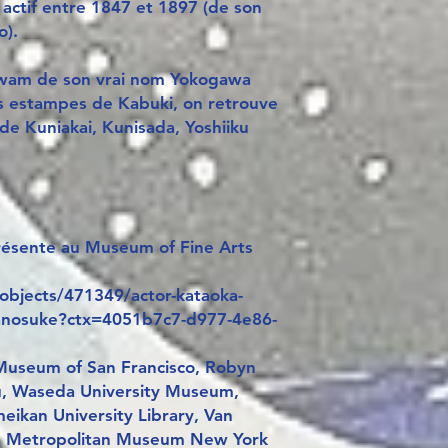
, actif entre 1847 et 1897 (de son
o).
Iwam de son vrai nom Yokogawa
es estampes de Kabuki, on retrouve
e Kuniakai, Kunisada, Yoshiiku
résente au Museum of Fine Arts
/objects/471349/actor-kataoka-
uranosuke?ctx=4051b7c7-d977-4e86-
 Museum of San Francisco, Robyn
u, Waseda University Museum,
eikan University Library, Van
Metropolitan Museum New York