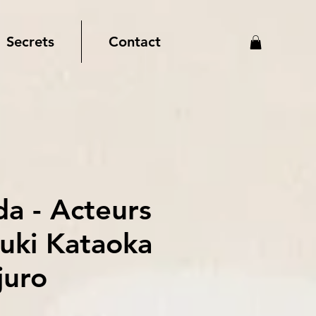
Secrets
Contact
da - Acteurs
uki Kataoka
juro