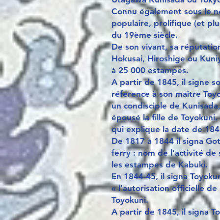
Connu également sous le nom
populaire, prolifique (et p
du 19ème siècle.
De son vivant, sa réputatio
Hokusai, Hiroshige ou Kuniy
à 25 000 estampes.
A partir de 1845, il signe s
référence à son maître Toyo
un condisciple de Kunisada, 
épousé la fille de Toyokuni.
qui explique la date de 184
De 1817 à 1844 il signa Got
ferry : nom de l’activité d
les estampes de Kabuki.
En 1844-45, il signa Toyokun
« l’autorisation officielle d
Toyokuni.
A partir de 1845, il signa 