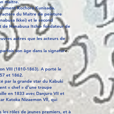
on maître.
galement Kochoro Kunisada.
aractère du Maître de peinture
nabusa Ikkei) et le second
nt de Hanabusa Itcho- fondateur de
 œuvres autres que les acteurs de
 parfois son âge dans la signatur
e.
n VIII (1810-1863). A porté le
57 et 1862.
té par la grande star du Kabuki
ient « chef » d’une troupe
uille en 1833 avec Danjuro VII et
tar Katoka Nizaemon VII, qui
s les rôles de jeunes premiers, et à