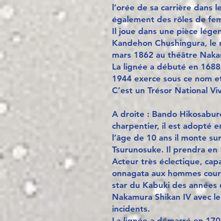
l’orée de sa carrière dans le
également des rôles de fe
Il joue dans une pièce lége
Kandehon Chushingura, le 
mars 1862 au théâtre Naka
La lignée a débuté en 168
1944 exerce sous ce nom et 
C’est un Trésor National Vi
A droite : Bando Hikosaburo
charpentier, il est adopté 
l’âge de 10 ans il monte su
Tsurunosuke. Il prendra en
Acteur très éclectique, capa
onnagata aux hommes coura
star du Kabuki des années 60
Nakamura Shikan IV avec l
incidents.
La lignée a démarré en 17