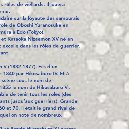
s rôles de viellards. Il jouera
mme.
ndaire sur la loyauté des samourais
rôle de Oboshi Yuranosuke en
mura à Edo (Tokyo).
8 et Kataoka Nizaemon XV né en
excelle dans les rôles de guerrier.
vant.
 V (1832-1877). Fils d’un
en 1840 par Hikosaburo IV. Et à
r scène sous le nom de
 1855 le nom de Hikosaburo V .
ble de tenir tous les rôles (des
nts jusqu’aux guerriers). Grande
 et 70, il était le grand rival de
equel on note de nombreux
07 et Bando Hikosaburo XI exerce