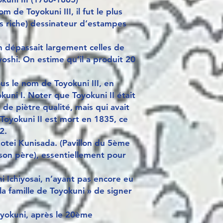
 de Toyokuni III, il fut le plus
lus riche) dessinateur d’estampes
n dépassait largement celles de
oshi. On estime qu’il a produit 20
ous le nom de Toyokuni III, en
kuni I. Noter que Toyokuni II était
de piètre qualité, mais qui avait
 Toyokuni II est mort en 1835, ce
2.
otei Kunisada. (Pavillon du 5ème
e son père), essentiellement pour
i Ichiyosai, n’ayant pas encore eu
e la famille de Toyokuni » de signer
Toyokuni, après le 20ème