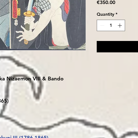
Price
€350.00
Quantity
*
ka Nizaemon VIII & Bando
865)
uni III (1786-1865)