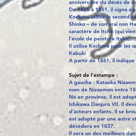
anniversaire du décès de s
De 1825 à 1861, il signa é
Kochoro utilise le second c
Shinko – de son vrai non Ha
caractère de Itcho (qui vie
l’école de peinture Itcho).
Il utilise Kochoro pour les
Kabuki
A partir de 1861, il indique
Sujet de l’estampe :
A gauche : Kataoka Nizaemo
nom de Nizaemon entre 18
Né en province, il est adop
Ichikawa Danjuro VII. Il dev
d’acteurs enfants. Il se bro
est adopté par une autre s
décèdera en 1837.
Il sera un des meilleurs dan