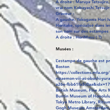
A droite : Maruya Tetsujiro
vrai nom Kobayashi Tetsujir
Graveur :
A gauche. Yokogawa Hori 
Horitake, spécialisé dans l
son nom sur des estampes d
A droite : HoriMasu ( ?)
Musées :
L’estampe de gauche est p
Boston
https://collections.mfa.org
nizaemon-viii-as-oboshi-y
a26e-fbb61fa3c0aa&idx=17
British Museum, Fine Arts
Buntin Museum of Honolul
Tokyo Metro Library, Ritsum
Gogh Museum Amsterdam, 