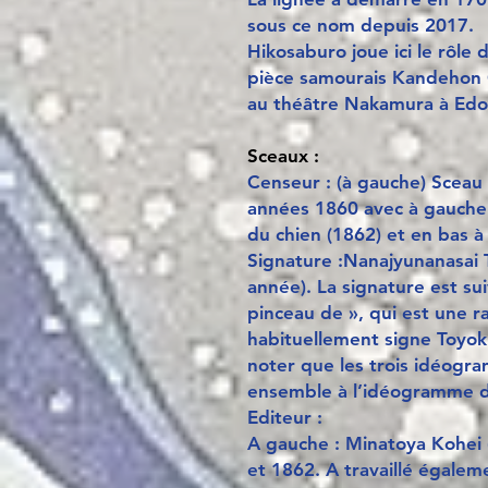
sous ce nom depuis 2017.
Hikosaburo joue ici le rôl
pièce samourais Kandehon 
au théâtre Nakamura à Edo 
Sceaux :
Censeur : (à gauche) Sceau
années 1860 avec à gauche 
du chien (1862) et en bas à 
Signature :Nanajyunanasai
année). La signature est suiv
pinceau de », qui est une r
habituellement signe Toyok
noter que les trois idéogr
ensemble à l’idéogramme d
Editeur :
A gauche : Minatoya Kohei 
et 1862. A travaillé égalem