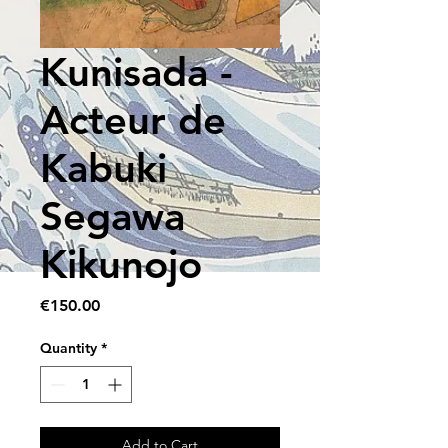
Kunisada -
Acteur de
Kabuki
Segawa
Kikunojo
Price
€150.00
Quantity
*
Add to Cart