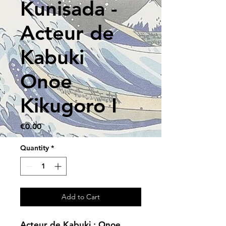
Kunisada -
Acteur de
Kabuki
Onoe
Kikugoro I
Price
€0.00
Quantity
*
Add to Cart
Acteur de Kabuki : Onoe