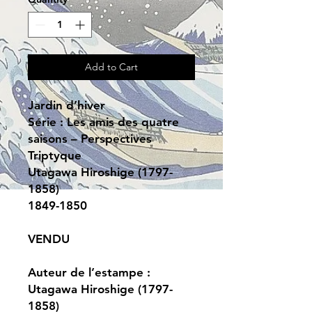
Add to Cart
Jardin d’hiver
Série : Les amis des quatre
saisons – Perspectives
Triptyque
Utagawa Hiroshige (1797-
1858)
1849-1850
VENDU
Auteur de l’estampe :
Utagawa Hiroshige (1797-
1858)