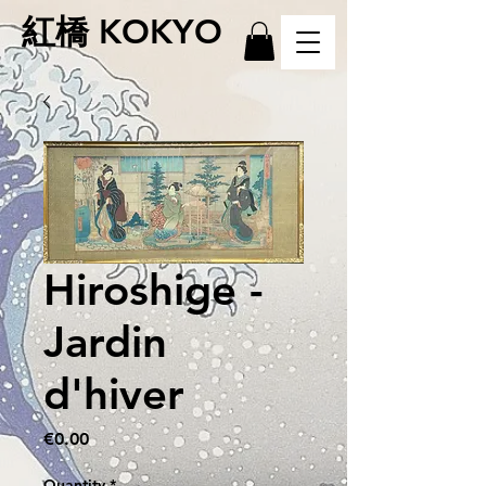
紅橋 KOKYO
Hiroshige -
Jardin
d'hiver
Price
€0.00
Quantity
*