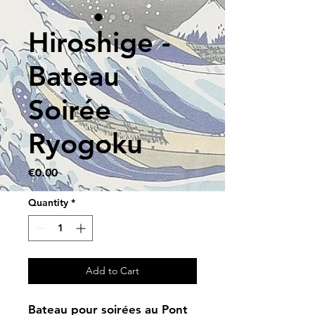
Hiroshige -
Bateau
Soirée
Ryogoku
Price
€0.00
Quantity
*
Add to Cart
Bateau pour soirées au Pont