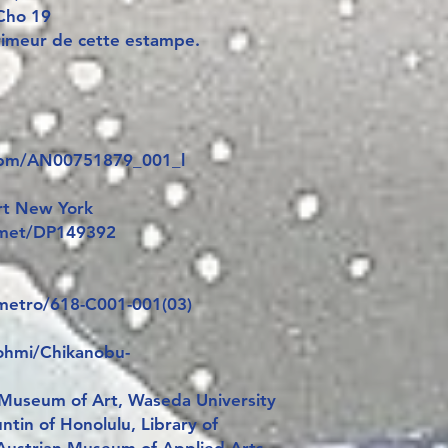
Cho 19
imeur de cette estampe.
e/bm/AN00751879_001_l
rt New York
e/met/DP149392
/metro/618-C001-001(03)
/ohmi/Chikanobu-
 Museum of Art, Waseda University
in of Honolulu, Library of