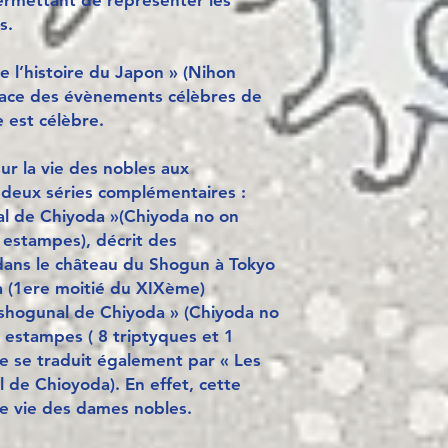
ermettant de représenter les
s.
 l’histoire du Japon » (Nihon
race des évènements célèbres de
e est célèbre.
 sur la vie des nobles aux
 deux séries complémentaires :
nal de Chiyoda »(Chiyoda no on
estampes), décrit des
ans le château du Shogun à Tokyo
wa (1ere moitié du XIXème)
s shogunal de Chiyoda » (Chiyoda no
estampes ( 8 triptyques et 1
e se traduit également par « Les
 de Chioyoda). En effet, cette
de vie des dames nobles.