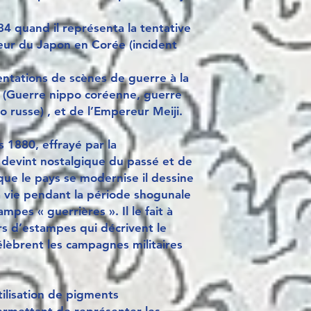
84 quand il représenta la tentative
eur du Japon en Corée (incident
entations de scènes de guerre à la
e (Guerre nippo coréenne, guerre
o russe) , et de l’Empereur Meiji.
s 1880, effrayé par la
 devint nostalgique du passé et de
que le pays se modernise il dessine
la vie pendant la période shogunale
ampes « guerrières ». Il le fait à
rs d’estampes qui décrivent le
èbrent les campagnes militaires
.
utilisation de pigments