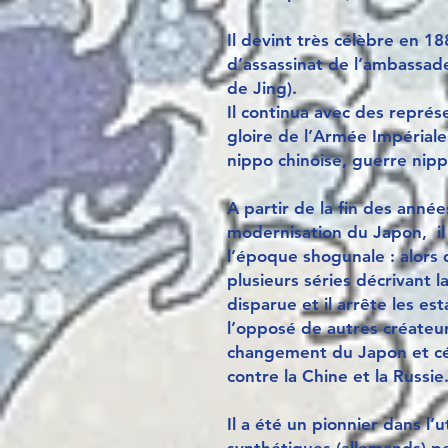
Il devint très célèbre en 18
d’assassinat de l’ambassad
de Jing).
Il continua avec des représ
gloire de l’Armée Impérial
nippo chinoise, guerre nipp
A partir de la fin des année
modernisation du Japon, il
l’époque shogunale : alors 
plusieurs séries décrivant 
disparue et il arrête les est
l’opposé de autres créateu
changement du Japon et cél
contre la Chine et la Russie
Il a été un pionnier dans l’