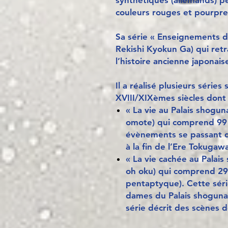
synthétiques (allemands) p
couleurs rouges et pourpre
Sa série « Enseignements de
Rekishi Kyokun Ga) qui ret
l’histoire ancienne japonais
Il a réalisé plusieurs séries
XVIII/XIXèmes siècles dont
« La vie au Palais shogu
omote) qui comprend 99 
évènements se passant d
à la fin de l’Ere Tokuga
« La vie cachée au Palai
oh oku) qui comprend 29 
pentaptyque). Cette séri
dames du Palais shogunal
série décrit des scènes 