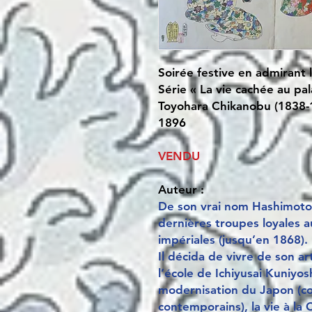
Soirée festive en admirant 
Série « La vie cachée au pa
Toyohara Chikanobu (1838-
1896
VENDU
Auteur :
De son vrai nom Hashimoto 
dernières troupes loyales 
impériales (jusqu’en 1868). 
Il décida de vivre de son ar
l’école de Ichiyusai Kuniyos
modernisation du Japon (
contemporains), la vie à la 