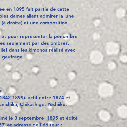
e en 1895 fait partie de cette
obles dames allant admirer la lune
s (à droite) et une composition
, et pour représenter la pénombre
ées seulement par des ombres.
elief dans les kimonos réalisé avec
e gaufrage
bu
1842-1899). actif entre 1874 et
ichika, Chikashige, Yoshiiku,
rimé le 3 septembre 1895 et édité
9) et adresse de l’éditeur :