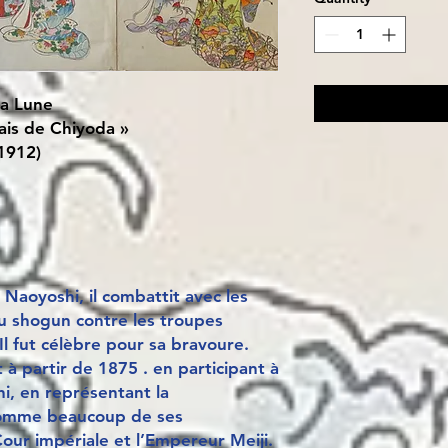
la Lune
lais de Chiyoda »
1912)
Naoyoshi, il combattit avec les
au shogun contre les troupes
Il fut célèbre pour sa bravoure.
t à partir de 1875 . en participant à
hi, en représentant la
comme beaucoup de ses
Cour impériale et l’Empereur Meiji.