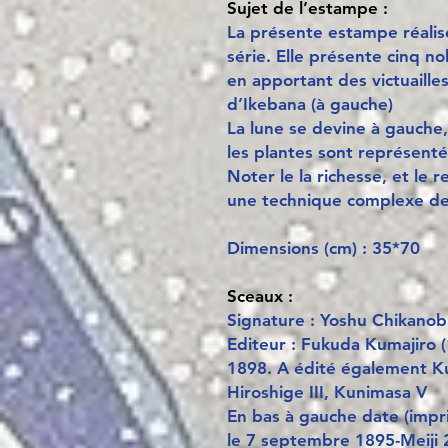
Sujet de l’estampe :
La présente estampe réalisé
série. Elle présente cinq n
en apportant des victuaille
d’Ikebana (à gauche)
La lune se devine à gauche
les plantes sont représent
Noter le la richesse, et le r
une technique complexe d
Dimensions (cm) : 35*70
Sceaux :
Signature : Yoshu Chikano
Editeur : Fukuda Kumajiro (
1898. A édité également Kun
Hiroshige III, Kunimasa V
En bas à gauche date (imp
le 7 septembre 1895-Meiji 2