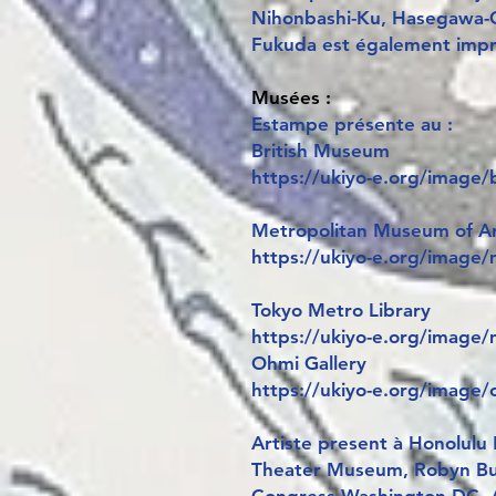
Nihonbashi-Ku, Hasegawa-
Fukuda est également impr
Musées :
Estampe présente au :
British Museum
https://ukiyo-e.org/imag
Metropolitan Museum of A
https://ukiyo-e.org/imag
Tokyo Metro Library
https://ukiyo-e.org/image
Ohmi Gallery
https://ukiyo-e.org/image
Artiste present à Honolulu
Theater Museum, Robyn Bunt