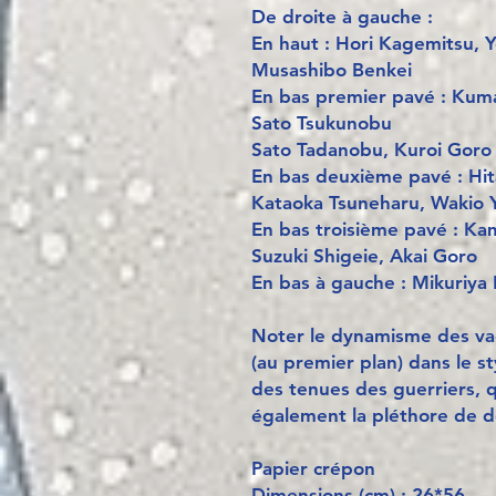
De droite à gauche :
En haut : Hori Kagemitsu, Y
Musashibo Benkei
En bas premier pavé : Kum
Sato Tsukunobu
Sato Tadanobu, Kuroi Goro
En bas deuxième pavé : Hi
Kataoka Tsuneharu, Wakio Y
En bas troisième pavé : K
Suzuki Shigeie, Akai Goro
En bas à gauche : Mikuriya 
Noter le dynamisme des v
(au premier plan) dans le st
des tenues des guerriers, q
également la pléthore de dé
Papier crépon
Dimensions (cm) : 26*56