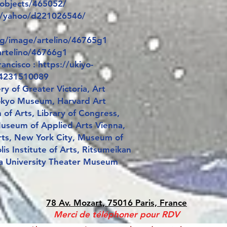
g/objects/465052/
om/yahoo/d221026546/
org/image/artelino/46765g1
artelino/46766g1
ncisco : https://ukiyo-
04231510089
ery of Greater Victoria, Art
Tokyo Museum, Harvard Art
f Arts, Library of Congress,
useum of Applied Arts Vienna,
ts, New York City, Museum of
is Institute of Arts, Ritsumeikan
a University Theater Museum
78 Av. Mozart, 75016 Paris, France
Merci de téléphoner pour RDV