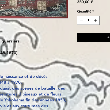
Prix
350,00 €
Quantité
*
A
s guerriers
848-1870)
e naissance et de décès
1848 à 1970.
oduisit des scènes de bataille, des
peintures d'oiseaux et de fleurs.
de Yokohama fin des années 1850,
 vie et aux coutumes des