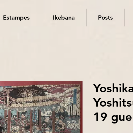
Estampes
Ikebana
Posts
Yoshika
Yoshits
19 gue