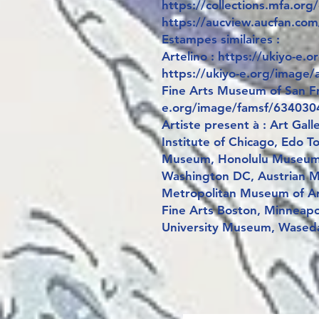
https://collections.mfa.or
https://aucview.aucfan.c
Estampes similaires :
Artelino : https://ukiyo-e.
https://ukiyo-e.org/image/
Fine Arts Museum of San Fra
e.org/image/famsf/63403
Artiste present à : Art Gall
Institute of Chicago, Edo 
Museum, Honolulu Museum o
Washington DC, Austrian M
Metropolitan Museum of Ar
Fine Arts Boston, Minneapol
University Museum, Wased