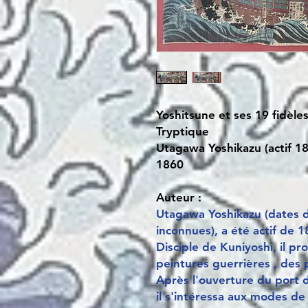
Yoshitsune et ses 19 fidèle
Tryptique
Utagawa Yoshikazu (actif 1
1860
Auteur :
Utagawa Yoshikazu (dates d
inconnues), a été actif de 
Disciple de Kuniyoshi, il pr
peintures guerrières , des 
Après l'ouverture du port 
il s'intéressa aux modes de