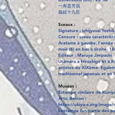
一寿斎芳員
義経十九臣
Sceaux :
Signature : Ichijyusai Yoshi
Censure : sceau caractéris
Aratame à gauche, l’année (
mois (6) en bas à droite. 1
Editeur : Maruya Jimpachi 
Utamaro à Hiroshige et à Ku
artistes du XIXème. Egalem
traditionnel japonais et en 
Musées :
Estampe similaire de Kuni
Arts, Boston :
https://ukiyo-e.org/image
L’estampe fait partie des p