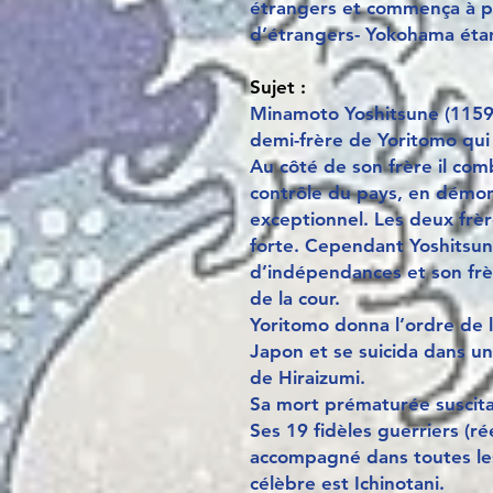
étrangers et commença à p
d’étrangers- Yokohama étan
Sujet :
Minamoto Yoshitsune (1159-1
demi-frère de Yoritomo qui 
Au côté de son frère il comb
contrôle du pays, en démont
exceptionnel. Les deux frèr
forte. Cependant Yoshitsu
d’indépendances et son frèr
de la cour.
Yoritomo donna l’ordre de l’
Japon et se suicida dans un 
de Hiraizumi.
Sa mort prématurée suscita
Ses 19 fidèles guerriers (ré
accompagné dans toutes les 
célèbre est Ichinotani.