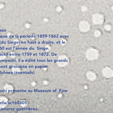
kazu
tique de la période 1859-1862 avec
du Singe) en haut à droite, et le
860 est l’année du Singe.
actif entre 1759 et 1872. De
niyoshi, il a édité tous les grands
ent grossiste en papier
Uchiwa (éventails)
yoshi présente au Museum of Fine
/mfa/sc165805
eintures guerrières.