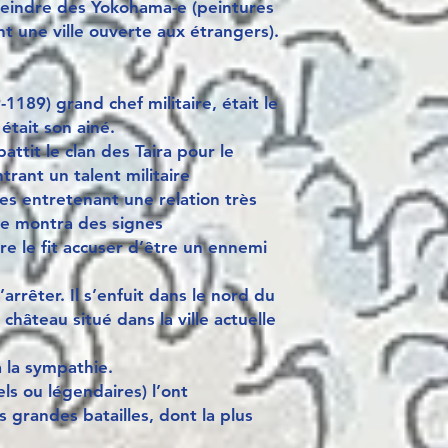
eindre des Yokohama-e (peintures
t une ville ouverte aux étrangers).
189) grand chef militaire, était le
était son ainé.
attit le clan des Taira pour le
rant un talent militaire
es entretenant une relation très
ne montra des signes
e le fit accuser d’être un ennemi
arrêter. Il s’enfuit dans le nord du
château situé dans la ville actuelle
 la sympathie.
els ou légendaires) l’ont
grandes batailles, dont la plus