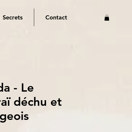
Secrets
Contact
da - Le
aï déchu et
rgeois