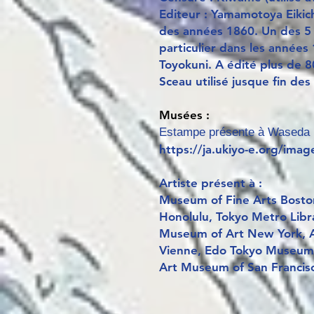
Editeur : Yamamotoya Eikichi
des années 1860. Un des 5 
particulier dans les années
Toyokuni. A édité plus de 
Sceau utilisé jusque fin de
Musées :
Estampe présente à Waseda 
https://ja.ukiyo-e.org/im
Artiste présent à :
Museum of Fine Arts Bosto
Honolulu, Tokyo Metro Libr
Museum of Art New York, A
Vienne, Edo Tokyo Museum,
Art Museum of San Francisco