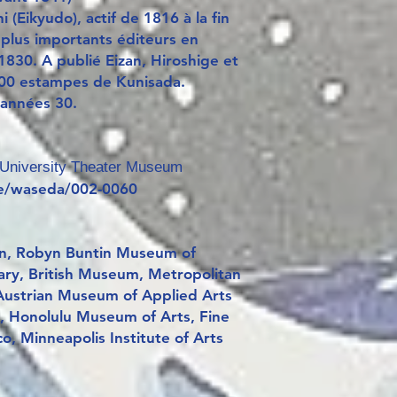
 (Eikyudo), actif de 1816 à la fin
plus importants éditeurs en
 1830. A publié Eizan, Hiroshige et
800 estampes de Kunisada.
s années 30.
University Theater Museum
age/waseda/002-0060
n, Robyn Buntin Museum of
ary, British Museum, Metropolitan
ustrian Museum of Applied Arts
 Honolulu Museum of Arts, Fine
, Minneapolis Institute of Arts