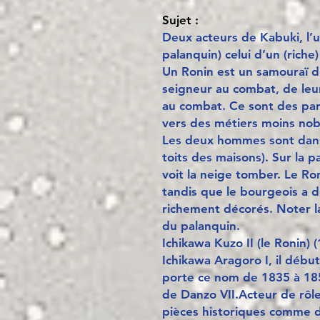
Sujet :
Deux acteurs de Kabuki, l’u
palanquin) celui d’un (riche
Un Ronin est un samouraï dé
seigneur au combat, de leur
au combat. Ce sont des pari
vers des métiers moins nob
Les deux hommes sont dans
toits des maisons). Sur la 
voit la neige tomber. Le Ro
tandis que le bourgeois a 
richement décorés. Noter la
du palanquin.
Ichikawa Kuzo II (le Ronin) (
Ichikawa Aragoro I, il début
porte ce nom de 1835 à 185
de Danzo VII.Acteur de rôle
pièces historiques comme da