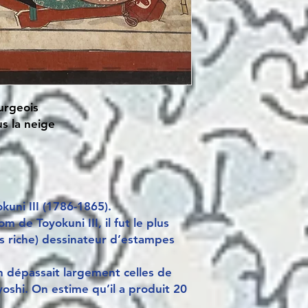
urgeois
s la neige
uni III (1786-1865).
 de Toyokuni III, il fut le plus
lus riche) dessinateur d’estampes
n dépassait largement celles de
oshi. On estime qu’il a produit 20