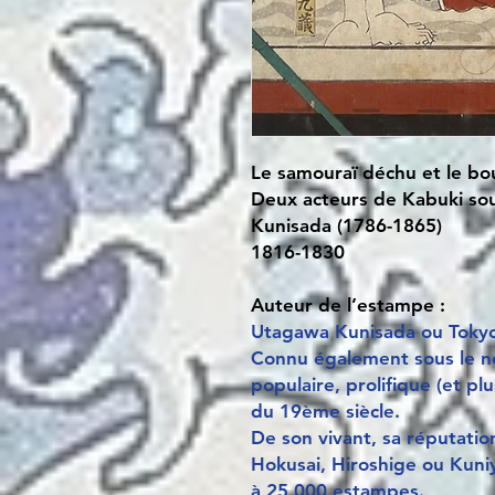
Le samouraï déchu et le bo
Deux acteurs de Kabuki sou
Kunisada (1786-1865)
1816-1830
Auteur de l’estampe :
Utagawa Kunisada ou Tokyok
Connu également sous le nom
populaire, prolifique (et p
du 19ème siècle.
De son vivant, sa réputatio
Hokusai, Hiroshige ou Kuniy
à 25 000 estampes.