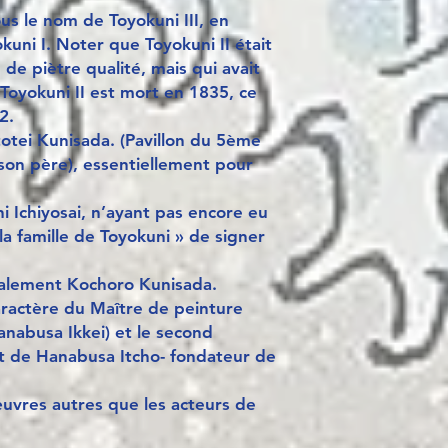
ous le nom de Toyokuni III, en
kuni I. Noter que Toyokuni II était
de piètre qualité, mais qui avait
 Toyokuni II est mort en 1835, ce
2.
otei Kunisada. (Pavillon du 5ème
e son père), essentiellement pour
i Ichiyosai, n’ayant pas encore eu
e la famille de Toyokuni » de signer
galement Kochoro Kunisada.
aractère du Maître de peinture
anabusa Ikkei) et le second
nt de Hanabusa Itcho- fondateur de
 œuvres autres que les acteurs de