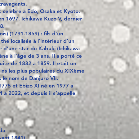
xtravagants.
et célèbre à Edo, Osaka et Kyoto.
en 1697. Ichikawa Kuzo V, dernier
8.
is) (1791-1859) : fils d’un
hé localisée à l’intérieur d’un
lle d’une star du Kabuki (Ichikawa
ène à l’âge de 3 ans. Il a porté ce
ite de 1832 à 1859. Il était un
lins les plus populaires du XIXème
us le nom de Danjuro VII.
1775 et Ebizo XI né en 1977 a
à 2022, et depuis il s’appelle
da
vant 1841)