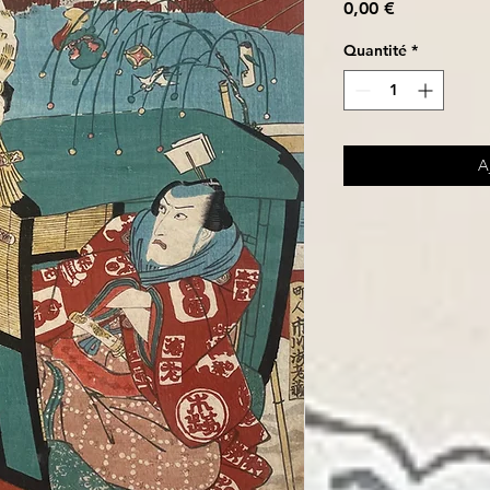
Prix
0,00 €
Quantité
*
A