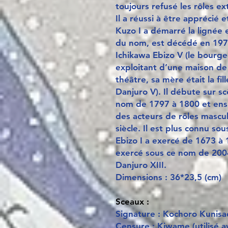
toujours refusé les rôles e
Il a réussi à être apprécié 
Kuzo I a démarré la lignée 
du nom, est décédé en 197
Ichikawa Ebizo V (le bourgeo
exploitant d’une maison de t
théâtre, sa mère était la fi
Danjuro V). Il débute sur sc
nom de 1797 à 1800 et ensu
des acteurs de rôles mascu
siècle. Il est plus connu so
Ebizo I a exercé de 1673 à 
exercé sous ce nom de 2004 
Danjuro XIII.
Dimensions : 36*23,5 (cm)
Sceaux :
Signature : Kochoro Kunisa
Censure : Kiwame (utilisé a