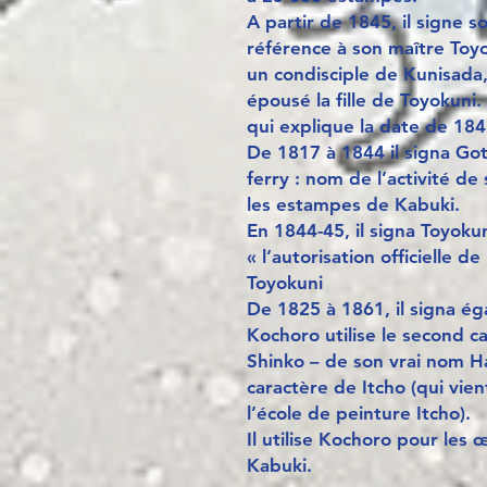
A partir de 1845, il signe s
référence à son maître Toyo
un condisciple de Kunisada, 
épousé la fille de Toyokuni.
qui explique la date de 184
De 1817 à 1844 il signa Got
ferry : nom de l’activité d
les estampes de Kabuki.
En 1844-45, il signa Toyokun
« l’autorisation officielle d
Toyokuni
De 1825 à 1861, il signa é
Kochoro utilise le second c
Shinko – de son vrai nom H
caractère de Itcho (qui vie
l’école de peinture Itcho).
Il utilise Kochoro pour les
Kabuki.