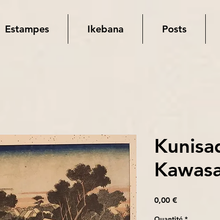
Estampes
Ikebana
Posts
Kunisa
Kawasa
Prix
0,00 €
Quantité
*