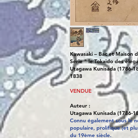
Kawasaki – Bac et Maison 
Série " le Tokaido des élég
Utagawa Kunisada (1786-1
1838
VENDUE
Auteur :
Utagawa Kunisada (1786-1
Connu également sous le nom
populaire, prolifique (et p
du 19ème siècle.