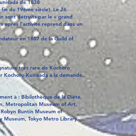
Kunisada de 1838
-fin du 19ème siècle). Le 26
sin sont détruits par le « grand
s après l’activité reprend dans un
ondateur en 1807 de la Guild of
gnature très rare de Kochoro
 par Kochoro Kunisada à la demande
.
ent à : Bibilothèque de la Diète,
n, Metropolitan Museum of Art,
, Robyn Buntin Museum of
ty Museum, Tokyo Metro Library