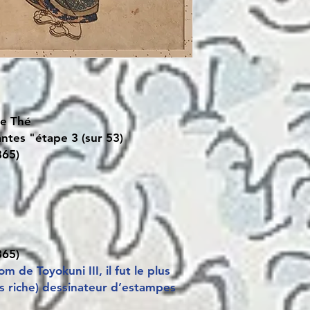
de Thé
antes "étape 3 (sur 53)
865)
865)
 de Toyokuni III, il fut le plus
lus riche) dessinateur d’estampes