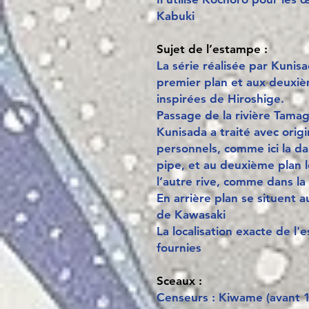
Kabuki
Sujet de l’estampe
:
La série réalisée par Kuni
premier plan et aux deuxiè
inspirées de Hiroshige.
Passage de la rivière Tama
Kunisada a traité avec orig
personnels, comme ici la d
pipe, et au deuxième plan l
l’autre rive, comme dans la
En arrière plan se situent a
de Kawasaki
La localisation exacte de l'
fournies
Sceaux :
Censeurs : Kiwame (avant 1