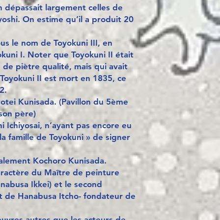
n dépassait largement celles de
oshi. On estime qu’il a produit 20
ous le nom de Toyokuni III, en
kuni I. Noter que Toyokuni II était
de piètre qualité, mais qui avait
 Toyokuni II est mort en 1835, ce
2.
otei Kunisada. (Pavillon du 5ème
 son père)
i Ichiyosai, n’ayant pas encore eu
e la famille de Toyokuni » de signer
galement Kochoro Kunisada.
aractère du Maître de peinture
nabusa Ikkei) et le second
nt de Hanabusa Itcho- fondateur de
 œuvres autres que les acteurs de