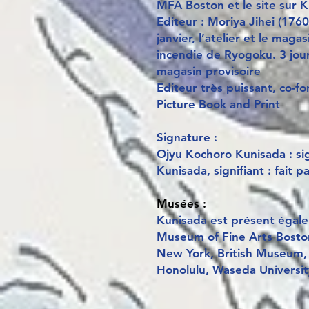
MFA Boston et le site sur 
Editeur : Moriya Jihei (1760
janvier, l’atelier et le maga
incendie de Ryogoku. 3 jour
magasin provisoire
Editeur très puissant, co-f
Picture Book and Print
Signature :
Ojyu Kochoro Kunisada : si
Kunisada, signifiant : fait
Musées :
Kunisada est présent égalem
Museum of Fine Arts Bosto
New York, British Museum
Honolulu, Waseda Universi