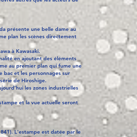
sada présente une belle dame au
me plan les scènes directement
gawa à Kawasaki.
inalité en ajoutant des éléments
ame au premier plan qui fume une
e bac et les personnages sur
 série de Hiroshige.
ujourd’hui les zones industrielles
estampe et la vue actuelle seront
841). L'estampe est datée par le