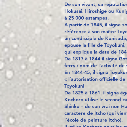
De son vivant, sa réputatio
Hokusai, Hiroshige ou Kuniy
à 25 000 estampes.
A partir de 1845, il signe s
référence à son maître Toyo
un condisciple de Kunisada, 
épousé la fille de Toyokuni.
qui explique la date de 184
De 1817 à 1844 il signa Got
ferry : nom de l’activité de
En 1844-45, il signa Toyokun
« l’autorisation officielle d
Toyokuni
De 1825 à 1861, il signa é
Kochoro utilise le second c
Shinko – de son vrai non Ha
caractère de Itcho (qui vie
l’école de peinture Itcho).
Il utilise Kochoro pour les