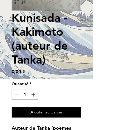
Kunisada -
Kakimoto
(auteur de
Tanka)
Prix
0,00 €
Quantité
*
Ajouter au panier
Auteur de Tanka (poèmes