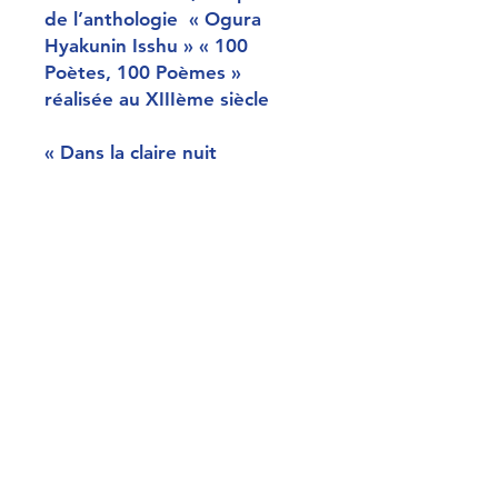
de l’anthologie « Ogura
Hyakunin Isshu » « 100
Poètes, 100 Poèmes »
réalisée au XIIIème siècle
« Dans la claire nuit
d’automne, forêt d’étoiles,
ton éclat nous transperce»
Titre de l’estampe :
Le troisième (Sei san i)
Le malheur des 3 hommes
(San nin no yaku)
Sceaux :
Censeurs : ?
Editeur : Kogaya Katsugoro,
actif entre 1844 et 1860
Date : 1840-1860