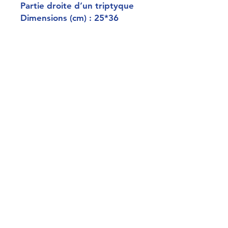
Partie droite d’un triptyque
Dimensions (cm) : 25*36
吾妻源氏 辰美ノ秋月
Sceaux :
Signature : Baichoro Kunisada
Censure : deux sceaux
séparés avec Aratame dans
l’un et la date dans l’autre
l’année en haut (Dragon –
1856) et le mois en bas (7-
juillet), typique des années
1853-1857.
Editeur : sceau non présent
sur l’estampe mais triptyque
édité par Kinshodo/
Tsujiokaya Bunsuke .
Actif entre 1814 (avec
Toyoluni I)et 1896 Tsujiokaya