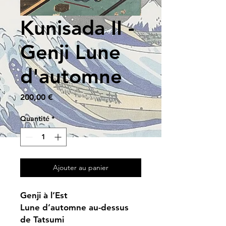
Kunisada II -
Genji Lune
d'automne
Prix
200,00 €
Quantité
*
Ajouter au panier
Genji à l’Est
Lune d’automne au-dessus
de Tatsumi