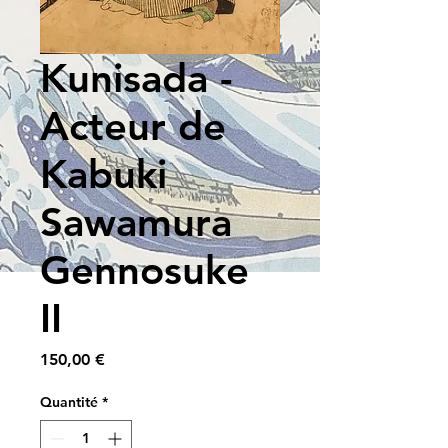
Kunisada -
Acteur de
Kabuki
Sawamura
Gennosuke
II
Prix
150,00 €
Quantité
*