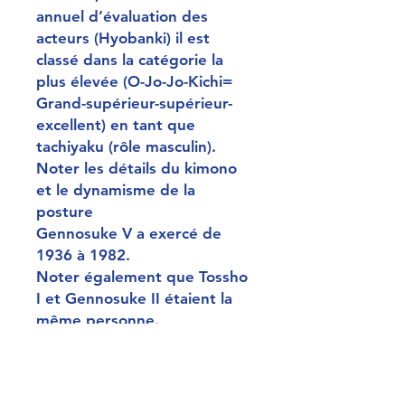
annuel d’évaluation des
acteurs (Hyobanki) il est
classé dans la catégorie la
plus élevée (O-Jo-Jo-Kichi=
Grand-supérieur-supérieur-
excellent) en tant que
tachiyaku (rôle masculin).
Noter les détails du kimono
et le dynamisme de la
posture
Gennosuke V a exercé de
1936 à 1982.
Noter également que Tossho
I et Gennosuke II étaient la
même personne.
薩摩源五兵衛 沢むら源之助
Dimensions (cm) : 35*25