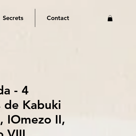
Secrets
Contact
a - 4
s de Kabuki
, IOmezo II,
 VIII,