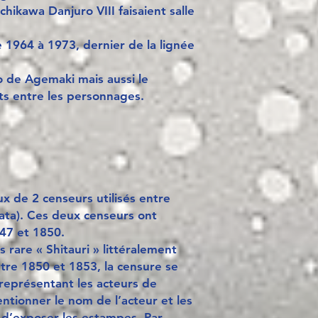
hikawa Danjuro VIII faisaient salle
 1964 à 1973, dernier de la lignée
o de Agemaki mais aussi le
 entre les personnages.
x de 2 censeurs utilisés entre
ta). Ces deux censeurs ont
847 et 1850.
 rare « Shitauri » littéralement
tre 1850 et 1853, la censure se
représentant les acteurs de
entionner le nom de l’acteur et les
 d’exposer les estampes. Par