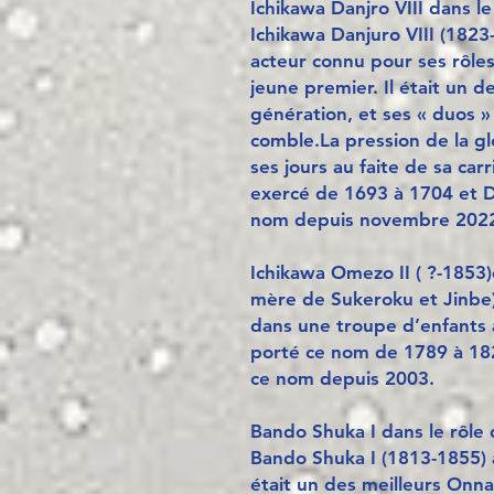
Ichikawa Danjro VIII dans l
Ichikawa Danjuro VIII (1823
acteur connu pour ses rôle
jeune premier. Il était un d
génération, et ses « duos »
comble.La pression de la gloi
ses jours au faite de sa car
exercé de 1693 à 1704 et D
nom depuis novembre 202
Ichikawa Omezo II ( ?-1853)
mère de Sukeroku et Jinbe
dans une troupe d’enfants 
porté ce nom de 1789 à 18
ce nom depuis 2003.
Bando Shuka I dans le rôle 
Bando Shuka I (1813-1855) 
était un des meilleurs Onn