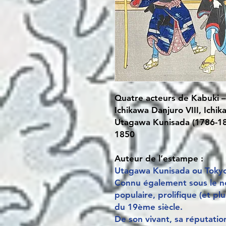
Quatre acteurs de Kabuki –
Ichikawa Danjuro VIII, Ichi
Utagawa Kunisada (1786-1
1850
Auteur de l’estampe :
Utagawa Kunisada ou Tokyok
Connu également sous le nom
populaire, prolifique (et p
du 19ème siècle.
De son vivant, sa réputatio