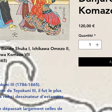
Komazo
Prix
120,00 €
Quantité
*
 Bando Shuka I, Ichikawa Omezo II,
kawa Komazo VII
865)
A
uni III (1786-1865).
 de Toyokuni III, il fut le plus
lus riche) dessinateur d’estampes
n dépassait largement celles de