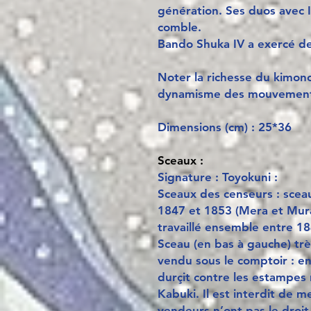
génération. Ses duos avec Ic
comble.
Bando Shuka IV a exercé de
Noter la richesse du kimon
dynamisme des mouvements
Dimensions (cm) : 25*36
Sceaux :
Signature : Toyokuni :
Sceaux des censeurs : sceau
1847 et 1853 (Mera et Mura
travaillé ensemble entre 1
Sceau (en bas à gauche) très
vendu sous le comptoir : en
durçit contre les estampes 
Kabuki. Il est interdit de m
vendeurs n’ont pas le droit