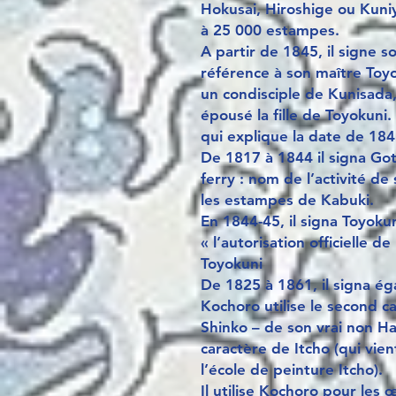
Hokusai, Hiroshige ou Kuniy
à 25 000 estampes.
A partir de 1845, il signe s
référence à son maître Toyo
un condisciple de Kunisada, 
épousé la fille de Toyokuni.
qui explique la date de 184
De 1817 à 1844 il signa Got
ferry : nom de l’activité d
les estampes de Kabuki.
En 1844-45, il signa Toyokun
« l’autorisation officielle d
Toyokuni
De 1825 à 1861, il signa é
Kochoro utilise le second c
Shinko – de son vrai non Ha
caractère de Itcho (qui vie
l’école de peinture Itcho).
Il utilise Kochoro pour les