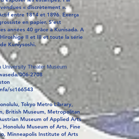
e vendues « discrètement ».
Actif entre 1814 et 1896. Exerça
rossiste en papier. S’est
es années 40 grâce à Kunisada. A
iroshige II et III et toute la série
x de Kuniysoshi.
 University Theater Museum
/waseda/006-2708
ston
/mfa/sc166543
nolulu, Tokyo Metro Library,
n, British Museum, Metropolitan
ustrian Museum of Applied Arts
 Honolulu Museum of Arts, Fine
, Minneapolis Institute of Arts