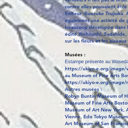
contre elles pouvaient êtr
Editeur :Bunsuke Tsujioka. 
également une activité de g
beaucoup développé dans l
édité Yoshitoshi, Sadahide, H
sur les fleurs et les oiseau
Musées :
Estampe présente au Waseda
https://ukiyo-e.org/image
au Museum of Fine Arts Bo
https://ukiyo-e.org/image
Autres musées :
Robyn Buntin Museum of Ho
Museum of Fine Arts Bosto
Museum of Art New York, A
Vienne, Edo Tokyo Museum,
Art Museum of San Francisco