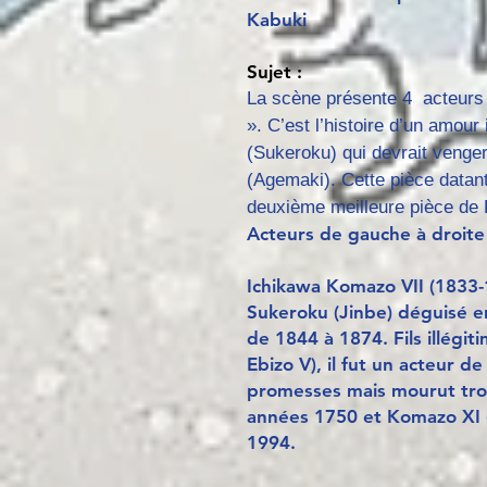
Kabuki
Sujet :
La scène présente 4 acteurs
». C’est l’histoire d’un amou
(Sukeroku) qui devrait venger
(Agemaki). Cette pièce datan
deuxième meilleure pièce de K
Acteurs de gauche à droite 
Ichikawa Komazo VII (1833-1
Sukeroku (Jinbe) déguisé e
de 1844 à 1874. Fils illégi
Ebizo V), il fut un acteur d
promesses mais mourut trop
années 1750 et Komazo XI 
1994.