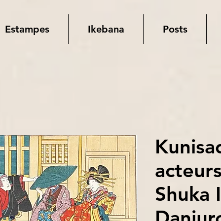
Estampes
Ikebana
Posts
Kunisad
acteur
Shuka I
Danjuro