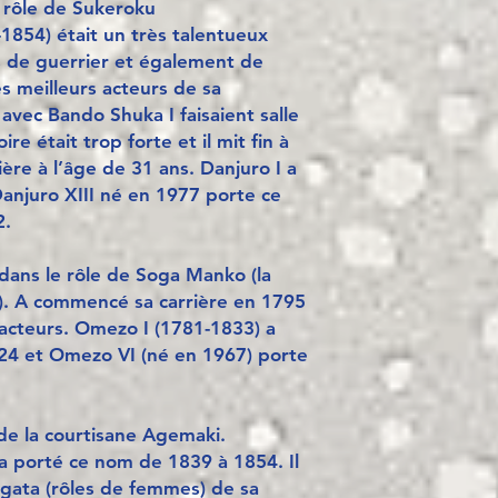
e rôle de Sukeroku
-1854) était un très talentueux
s de guerrier et également de
es meilleurs acteurs de sa
 avec Bando Shuka I faisaient salle
re était trop forte et il mit fin à
rière à l’âge de 31 ans. Danjuro I a
anjuro XIII né en 1977 porte ce
2.
dans le rôle de Soga Manko (la
). A commencé sa carrière en 1795
acteurs. Omezo I (1781-1833) a
24 et Omezo VI (né en 1967) porte
de la courtisane Agemaki.
a porté ce nom de 1839 à 1854. Il
agata (rôles de femmes) de sa