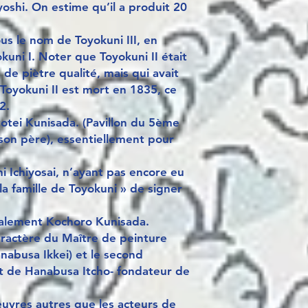
oshi. On estime qu’il a produit 20
ous le nom de Toyokuni III, en
kuni I. Noter que Toyokuni II était
de piètre qualité, mais qui avait
 Toyokuni II est mort en 1835, ce
2.
otei Kunisada. (Pavillon du 5ème
e son père), essentiellement pour
i Ichiyosai, n’ayant pas encore eu
e la famille de Toyokuni » de signer
galement Kochoro Kunisada.
aractère du Maître de peinture
nabusa Ikkei) et le second
nt de Hanabusa Itcho- fondateur de
 œuvres autres que les acteurs de