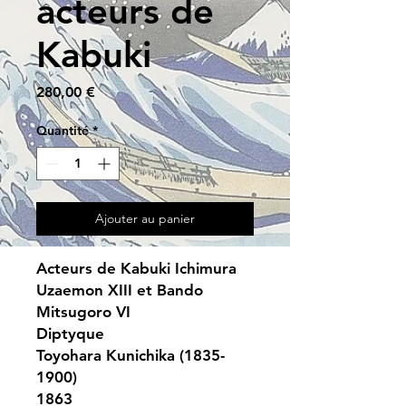
acteurs de
Kabuki
Prix
280,00 €
Quantité
*
Ajouter au panier
Acteurs de Kabuki Ichimura
Uzaemon XIII et Bando
Mitsugoro VI
Diptyque
Toyohara Kunichika (1835-
1900)
1863