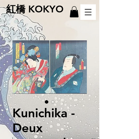
紅橋 KOKYO
Kunichika -
Deux