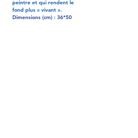
peintre et qui rendent le
fond plus « vivant ».
Dimensions (cm) : 36*50
Sceaux :
Signature : Kunichika
Sceau de censure rare
typique de la période 1859-
1871, avec Aratame en bas à
gauche, l’année du Cochon
(1863) et le mois 2 (février)
Editeur : Daikokuya
Kichinosuke, actif entre 1862
et 1871a édité les principaux
artistes de l’école Utagawa,
Hiroshige II, Sadahide et
Kunichika
Graveur : Katata Horinaga :
actif dans les années 1860-