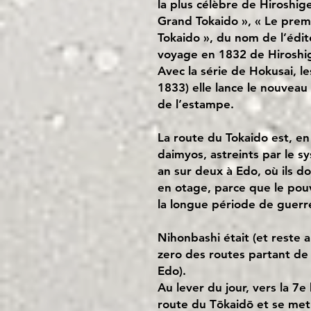
la plus célèbre de Hiroshig
Grand Tokaido », « Le prem
Tokaido », du nom de l’édite
voyage en 1832 de Hiroshig
Avec la série de Hokusai, l
1833) elle lance le nouvea
de l’estampe.
La route du Tokaido est, en 
daimyos, astreints par le s
an sur deux à Edo, où ils doi
en otage, parce que le pou
la longue période de guerre 
Nihonbashi était (et reste a
zero des routes partant de
Edo).
Au lever du jour, vers la 7e
route du Tōkaidō et se met 