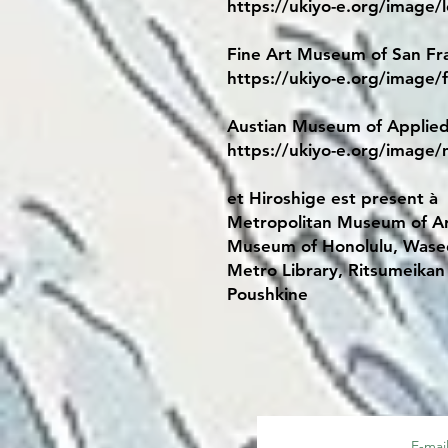
https://ukiyo-e.org/image/
Fine Art Museum of San Fr
https://ukiyo-e.org/imag
Austian Museum of Applied 
https://ukiyo-e.org/image
et Hiroshige est present à
Metropolitan Museum of Ar
Museum of Honolulu, Wase
Metro Library, Ritsumeikan
Poushkine
E-mai