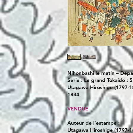
Nihonbashi le matin – Dépa
Série : Le grand Tokaido : 
Utagawa Hiroshige (1797-1
1834
VENDUE
Auteur de l’estampe :
Utagawa Hiroshige (1797-1