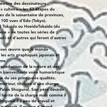
célèbre des dessinateurs
« cultes » « les 53 étapes du
res de la soixantaine de provinces,
 100 vues d’Edo (Tokyo).
nd Tokaido ou HoeidoTokaido (du
mère » de toutes les séries de
shi et d’autres qui feront d’autres
 à son œuvre que le monde
 les arts graphiques japonais et
sme.
eproduction de la nature et des
n bienveillante voire humoristique
e de ses principales qualités.
nférieur, titulaire d’une charge
Palais Shogunal. Son père décède
l hérite de la charge mais comme il
hogunal il a peu de travail et
le dessin. Il essaye d’abord