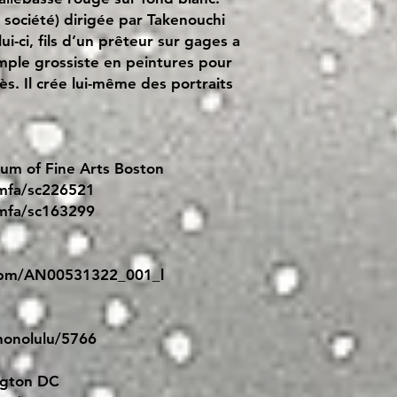
 société) dirigée par Takenouchi
i-ci, fils d’un prêteur sur gages a
mple grossiste en peintures pour
s. Il crée lui-même des portraits
m of Fine Arts Boston
/mfa/sc226521
/mfa/sc163299
e/bm/AN00531322_001_l
honolulu/5766
ngton DC