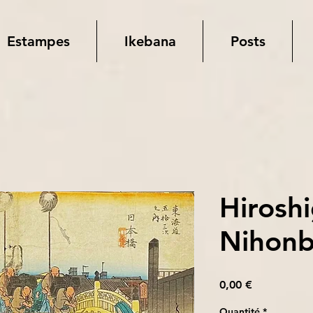
Estampes
Ikebana
Posts
Hiroshi
Nihonb
Prix
0,00 €
Quantité
*