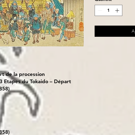
A
rt de la procession
53 Etapes du Tokaido – Départ
858)
858)