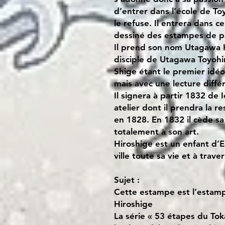
d’entrer dans l’école de To
le refuse. Il entrera dans c
dessiné des estampes de p
Il prend son nom Utagawa 
disciple de Utagawa Toyohir
Shige étant le premier id
mais avec une lecture diffé
Il signera à partir 1832 de
atelier dont il prendra la r
en 1828. En 1832 il cède s
totalement à son art.
Hiroshige est un enfant d’E
ville toute sa vie et à trav
Sujet :
Cette estampe est l’estam
Hiroshige
La série « 53 étapes du Tok