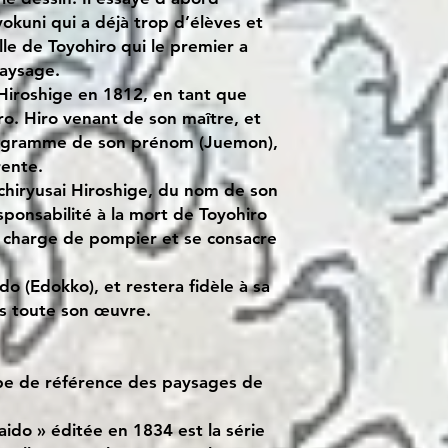
yokuni qui a déjà trop d’élèves et
elle de Toyohiro qui le premier a
aysage.
Hiroshige en 1812, en tant que
o. Hiro venant de son maître, et
éogramme de son prénom (Juemon),
rente.
 Ichiryusai Hiroshige, du nom de son
esponsabilité à la mort de Toyohiro
a charge de pompier et se consacre
do (Edokko), et restera fidèle à sa
ers toute son œuvre.
pe de référence des paysages de
aido » éditée en 1834 est la série