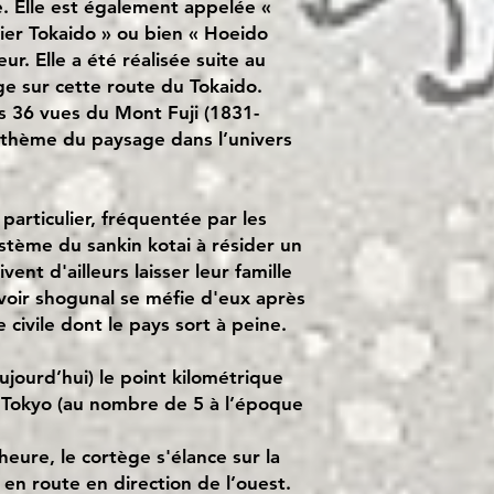
e. Elle est également appelée «
ier Tokaido » ou bien « Hoeido
ur. Elle a été réalisée suite au
e sur cette route du Tokaido.
es 36 vues du Mont Fuji (1831-
u thème du paysage dans l’univers
particulier, fréquentée par les
ystème du sankin kotai à résider un
vent d'ailleurs laisser leur famille
voir shogunal se méfie d'eux après
civile dont le pays sort à peine.
ujourd’hui) le point kilométrique
 Tokyo (au nombre de 5 à l’époque
 heure, le cortège s'élance sur la
en route en direction de l’ouest.