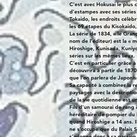
C’est avec Hokusai le plus 
d’estampes avec ses séries 
Tokaido, les endroits célèb
les 69 étapes du Kisokaido,
La série de 1834, « le Gra
nom de l’éditeur) est la « 
Hiroshige, Kunisada, Kuniyo
séries sur les mêmes lieux.
C’est en particulier grâce
découvrira à partir de 1870
que l’on parlera de Japoni
Sa capacité à combiner la r
paysages avec la descriptio
de la vie quotidienne est un
Fils d’un samourai de rang i
héréditaire de pompier du 
quand Hiroshige a 14 ans. I
ne s’occupe que du Palais S
s’adonne donc à sa passion 