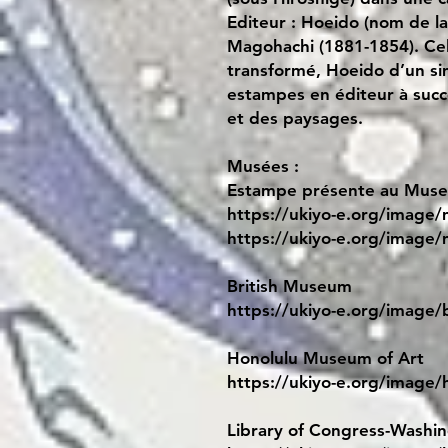
Editeur : Hoeido (nom de la
Magohachi (1881-1854). Celu
transformé, Hoeido d’un si
estampes en éditeur à succè
et des paysages.
Musées :
Estampe présente au Museu
https://ukiyo-e.org/image
https://ukiyo-e.org/image
British Museum
https://ukiyo-e.org/imag
Honolulu Museum of Art
https://ukiyo-e.org/image/
Library of Congress-Washi