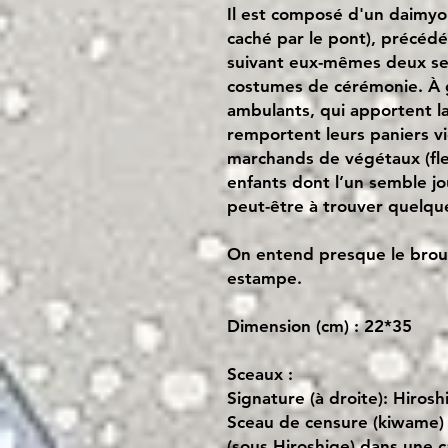
Il est composé d'un daimyo (
caché par le pont), précédé
suivant eux-mêmes deux ser
costumes de cérémonie. À 
ambulants, qui apportent la
remportent leurs paniers vi
marchands de végétaux (fle
enfants dont l’un semble jo
peut-être à trouver quelqu
On entend presque le brouh
estampe.
Dimension (cm) : 22*35
Sceaux :
Signature (à droite): Hirosh
Sceau de censure (kiwame) 
(sous Hiroshige) dans une c