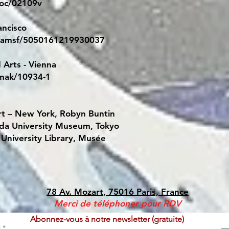
loc/02109v
ancisco
e/famsf/5050161219930037
Arts - Vienna
/mak/10934-1
t – New York, Robyn Buntin
da University Museum, Tokyo
 University Library, Musée
78 Av. Mozart, 75016 Paris, France
Merci de téléphoner pour RDV
Abonnez-vous à notre newsletter (gratuite)
l