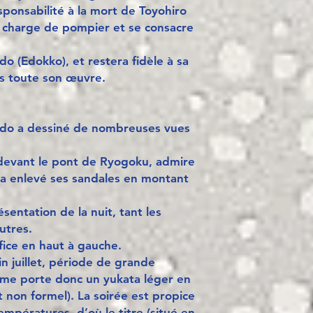
esponsabilité à la mort de Toyohiro
a charge de pompier et se consacre
do (Edokko), et restera fidèle à sa
ers toute son œuvre.
’Edo a dessiné de nombreuses vues
evant le pont de Ryogoku, admire
e a enlevé ses sandales en montant
sentation de la nuit, tant les
utres.
ifice en haut à gauche.
fin juillet, période de grande
dame porte donc un yukata léger en
t non formel). La soirée est propice
empératures, d’où le titre (situé en