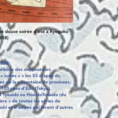
une douce soirée d’été à Ryogoku
858)
1858)
célèbre des dessinateurs
« cultes » « les 53 étapes du
res de la soixantaine de provinces,
 100 vues d’Edo (Tokyo).
nd Tokaido ou HoeidoTokaido (du
mère » de toutes les séries de
shi et d’autres qui feront d’autres