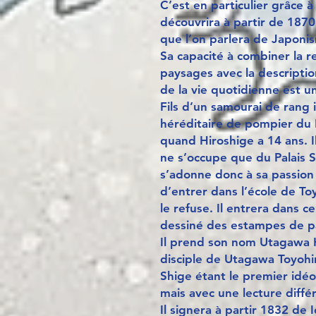
C’est en particulier grâce
découvrira à partir de 1870
que l’on parlera de Japoni
Sa capacité à combiner la r
paysages avec la descriptio
de la vie quotidienne est un
Fils d’un samourai de rang i
héréditaire de pompier du 
quand Hiroshige a 14 ans. I
ne s’occupe que du Palais S
s’adonne donc à sa passion 
d’entrer dans l’école de To
le refuse. Il entrera dans c
dessiné des estampes de p
Il prend son nom Utagawa 
disciple de Utagawa Toyohir
Shige étant le premier id
mais avec une lecture diffé
Il signera à partir 1832 de