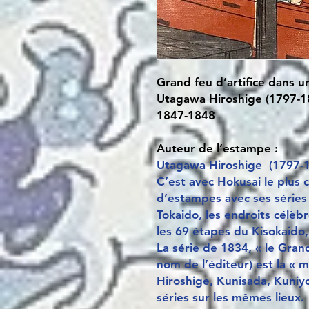
Grand feu d’artifice dans 
Utagawa Hiroshige (1797-1
1847-1848
Auteur de l’estampe :
Utagawa Hiroshige (1797-
C’est avec Hokusai le plus 
d’estampes avec ses séries 
Tokaido, les endroits célèb
les 69 étapes du Kisokaido,
La série de 1834, « le Gra
nom de l’éditeur) est la « 
Hiroshige, Kunisada, Kuniyo
séries sur les mêmes lieux.