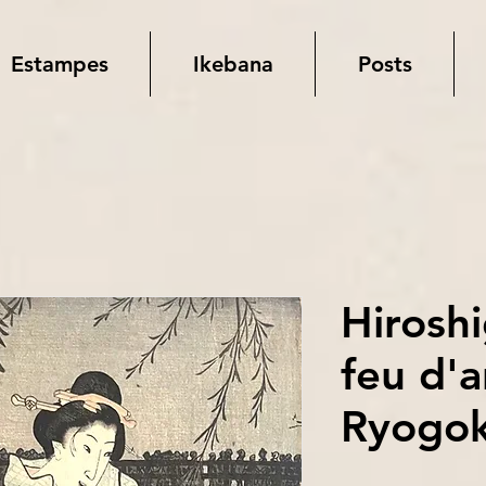
Estampes
Ikebana
Posts
Hirosh
feu d'a
Ryogo