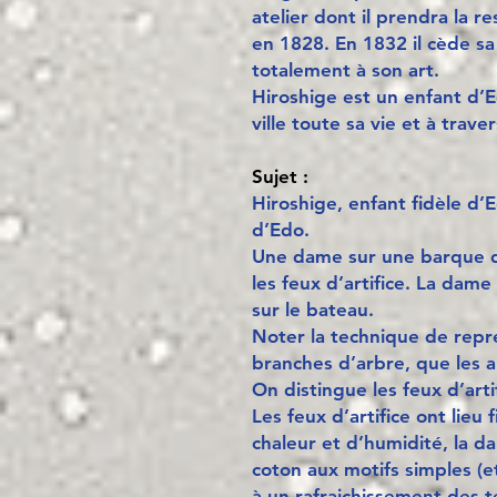
atelier dont il prendra la r
en 1828. En 1832 il cède s
totalement à son art.
Hiroshige est un enfant d’E
ville toute sa vie et à trav
Sujet :
Hiroshige, enfant fidèle d
d’Edo.
Une dame sur une barque d
les feux d’artifice. La dam
sur le bateau.
Noter la technique de repré
branches d’arbre, que les a
On distingue les feux d’art
Les feux d’artifice ont lieu 
chaleur et d’humidité, la 
coton aux motifs simples (e
à un rafraichissement des t