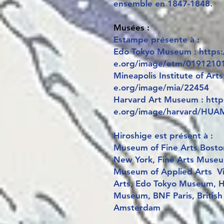
ensemble en 1847-1848.
Musées :
Estampe présente à :
Edo Tokyo Museum : https:/
e.org/image/etm/0191210
Mineapolis Institute of Arts
e.org/image/mia/22454
Harvard Art Museum : https
e.org/image/harvard/HU
Hiroshige est présent à :
Museum of Fine Arts Bosto
New York, Fine Arts Museum
Museum of Applied Arts Vie
Arts, Edo Tokyo Museum, H
Museum, BNF Paris, Britis
Amsterdam