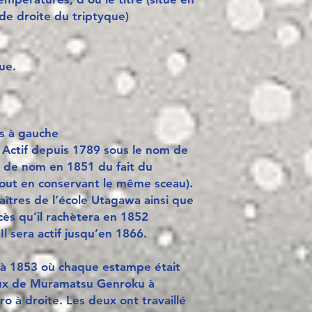
de droite du triptyque)
ue.
as à gauche
 Actif depuis 1789 sous le nom de
 de nom en 1851 du fait du
ut en conservant le même sceau).
maîtres de l’école Utagawa ainsi que
ccès qu’il rachètera en 1852
Il sera actif jusqu’en 1866.
 à 1853 où chaque estampe était
eaux de Muramatsu Genroku à
 à droite. Les deux ont travaillé