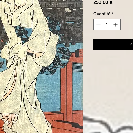
Prix
250,00 €
Quantité
*
A