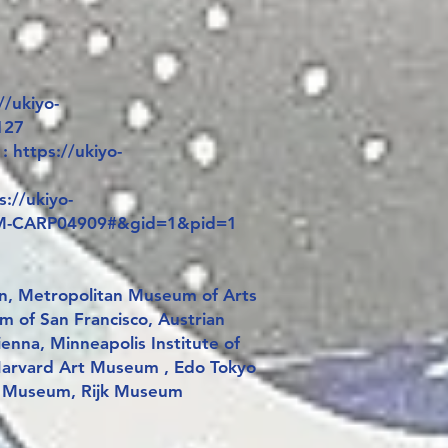
/ukiyo-
127
 : https://ukiyo-
://ukiyo-
AM-CARP04909#&gid=1&pid=1
n, Metropolitan Museum of Arts
 of San Francisco, Austrian
nna, Minneapolis Institute of
arvard Art Museum , Edo Tokyo
h Museum, Rijk Museum