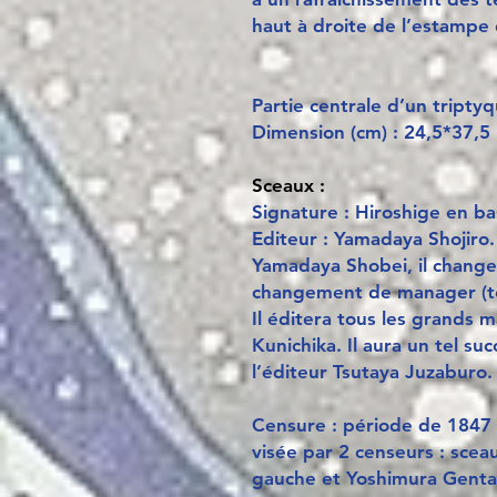
haut à droite de l’estampe 
Partie centrale d’un triptyq
Dimension (cm) : 24,5*37,5
Sceaux :
Signature : Hiroshige en b
Editeur : Yamadaya Shojiro.
Yamadaya Shobei, il change
changement de manager (to
Il éditera tous les grands 
Kunichika. Il aura un tel su
l’éditeur Tsutaya Juzaburo. 
Censure : période de 1847
visée par 2 censeurs : sc
gauche et Yoshimura Gentaro