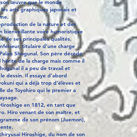
 à son œuvre que le monde
 les arts graphiques japonais et
sme.
eproduction de la nature et des
n bienveillante voire humoristique
e de ses principales qualités.
nférieur, titulaire d’une charge
Palais Shogunal. Son père décède
l hérite de la charge mais comme il
hogunal il a peu de travail et
le dessin. Il essaye d’abord
yokuni qui a déjà trop d’élèves et
elle de Toyohiro qui le premier a
aysage.
Hiroshige en 1812, en tant que
o. Hiro venant de son maître, et
éogramme de son prénom (Juemon),
rente.
 Ichiryusai Hiroshige, du nom de son