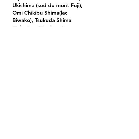
Ukishima (sud du mont Fuji),
Omi Chikibu Shima(lac
Biwako), Tsukuda Shima
(Tokyo) et Miyajima à
proximité de Hiroshima.
Les 5 estampes ont la même
structure : premier plan une
belle dame et en haut à
droite un cartouche rond
contenant le paysage.
Cette série met en valeur les
deux talents de Eisen : les
dames et les paysages.
Dimensions : 35*25,2 (cm)
渓斎 英泉
当世五番島 阿きの宮島