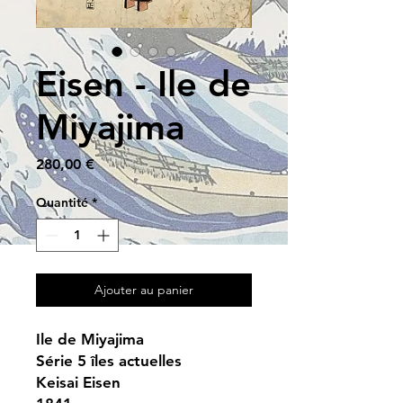
Eisen - Ile de
Miyajima
Prix
280,00 €
Quantité
*
Ajouter au panier
Ile de Miyajima
Série 5 îles actuelles
Keisai Eisen