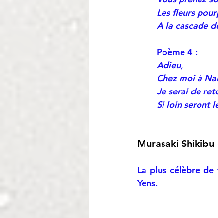
Les fleurs pou
A la cascade d
Poème 4 :
Adieu,
Chez moi à Na
Je serai de ret
Si loin seront l
Murasaki Shikibu 
La plus célèbre de 
Yens.