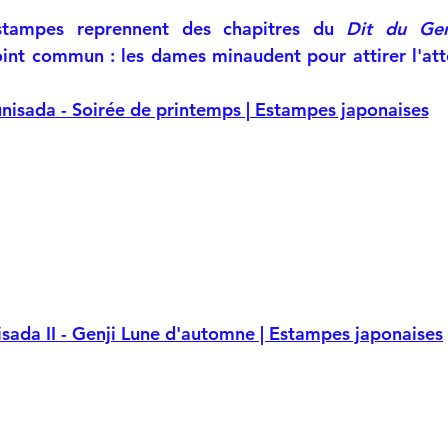
tampes reprennent des chapitres du 
Dit du Gen
int commun : les dames minaudent pour attirer l'att
nisada - Soirée de printemps | Estampes japonaises
sada II - Genji Lune d'automne | Estampes japonaises