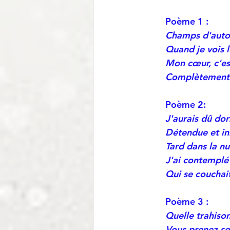
Poème 1 :
Champs d'aut
Quand je vois l
Mon cœur, c'es
Complètement sa
Poème 2: 
J'aurais dû do
Détendue et in
Tard dans la nu
J'ai contemplé 
Qui se couchait
Poème 3 :
Quelle trahison
Vous prenez soi