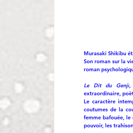
Murasaki Shikibu ét
Son roman sur la vie
roman psychologiq
Le
Dit du Genji
,
extraordinaire, po
Le caractère intem
coutumes de la cour
femme bafouée, le m
pouvoir, les trahison