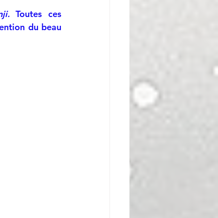
ji. 
Toutes ces 
ention du beau 