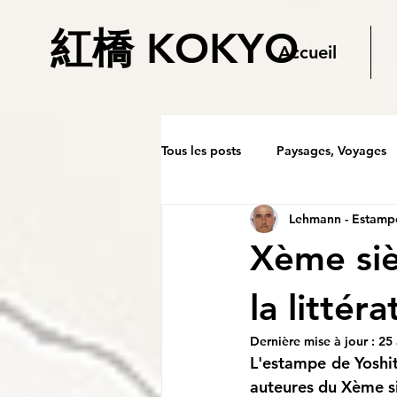
紅橋 KOKYO
Accueil
Tous les posts
Paysages, Voyages
Lehmann - Estampe
Xème siè
la littéra
Dernière mise à jour :
25 
L'estampe de Yoshi
auteures du Xème si