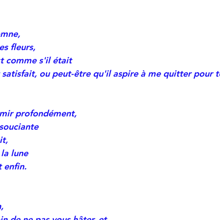
omne,
es fleurs,
t comme s'il était
tisfait, ou peut-être qu'il aspire à me quitter pour t
rmir profondément,
souciante
it,
la lune
 enfin.
,
n de ne pas vous hâter, et 