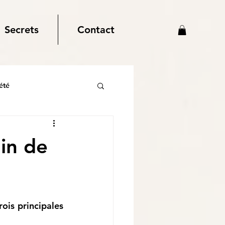
Secrets
Contact
été
nin de
is principales 