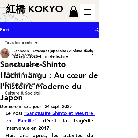
紅橋 KOKYO
Post
Tous les posts
Lehmann - Estampes japonaises XIXème siècle
Tous les posts
22 sept. 2025
4 min de lecture
Sanctuaire Shinto
Paysages, Voyages
Hachimangu : Au cœur de
Histoire du Japon
Contes & Légendes
l'histoire moderne du
Culture & Société
Japon
Dernière mise à jour :
24 sept. 2025
Le Post 
"Sanctuaire Shinto et Meurtre 
en Famille"
 décrit la tragédie 
intervenue en 2017.
Huit ans après, les activités du 