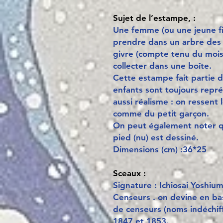
Sujet de l’estampe, :
Une femme (ou une jeune fi
prendre dans un arbre des 
givre (compte tenu du mois
collecter dans une boîte.
Cette estampe fait partie d
enfants sont toujours repré
aussi réalisme : on ressent
comme du petit garçon.
On peut également noter 
pied (nu) est dessiné.
Dimensions (cm) :36*25
Sceaux :
Signature : Ichiosai Yoshiu
Censeurs . on devine en ba
de censeurs (noms indéchiff
1847 et 1853.