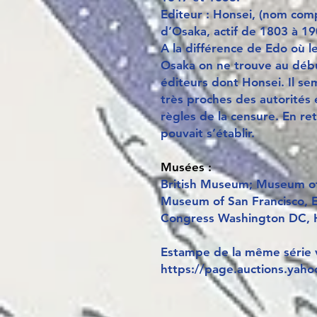
Editeur : Honsei, (nom com
d’Osaka, actif de 1803 à 19
A la différence de Edo où l
Osaka on ne trouve au déb
éditeurs dont Honsei. Il se
très proches des autorités 
règles de la censure. En re
pouvait s’établir.
Musées :
British Museum; Museum of 
Museum of San Francisco, 
Congress Washington DC, 
Estampe de la même série
https://page.auctions.yaho