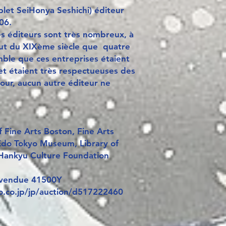
plet SeiHonya Seshichi) éditeur
06.
es éditeurs sont très nombreux, à
ut du XIXème siècle que quatre
mble que ces entreprises étaient
et étaient très respectueuses des
tour, aucun autre éditeur ne
Fine Arts Boston, Fine Arts
Edo Tokyo Museum, Library of
Hankyu Culture Foundation
 vendue 41500Y
o.co.jp/jp/auction/d517222460