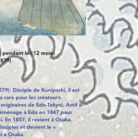
s pendant les 12 mois»
879)
). Disciple de Kuniyoshi, il est
z rare pour les créateurs
originaires de Edo-Tokyo). Actif à
 déménage à Edo en 1847 pour
. En 1857, il revient à Osaka.
ciples et devient le «
i à Osaka.