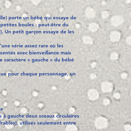
lle) porte un bébé qui essaye de
petites boules : peut-être du
). Un petit garçon essaye de les
’une série assez rare où les
sentés avec bienveillance mais
 le caractère « gauche » du bébé
que pour chaque personnage, un
me
s à gauche deux sceaux circulaires
rables), utilisés seulement entre