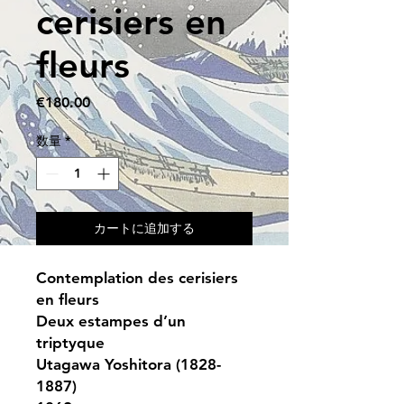
cerisiers en
fleurs
価
€180.00
格
数量
*
カートに追加する
Contemplation des cerisiers
en fleurs
Deux estampes d’un
triptyque
Utagawa Yoshitora (1828-
1887)