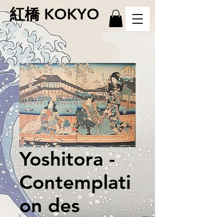
紅橋 KOKYO
Yoshitora -
Contemplati
on des