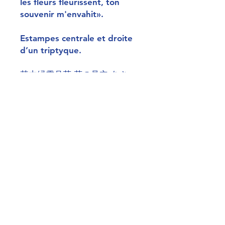
les fleurs fleurissent, ton
souvenir m'envahit».
Estampes centrale et droite
d’un triptyque.
其由縁雪月花-花の見立-あさつ
ま
その ゆかり せつげつか は
な の みたて、あさづま
Dimensions (cm) : 37*25
chaque estampe
Sceaux :
Signature : Yoshitora
Censure : un sceau unique
comprenant à gauche
Aratame, au centre 9
(septembre) et à droite