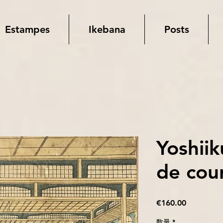
Estampes
Ikebana
Posts
Yoshiik
de cou
価
€160.00
格
数量
*