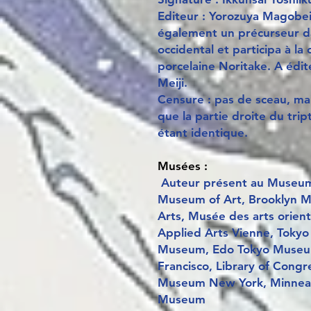
Editeur : Yorozuya Magobei. 
également un précurseur da
occidental et participa à la
porcelaine Noritake. A édit
Meiji.
Censure : pas de sceau, m
que la partie droite du tri
étant identique.
Musées :
Auteur présent au Museum 
Museum of Art, Brooklyn 
Arts, Musée des arts orien
Applied Arts Vienne, Tokyo
Museum, Edo Tokyo Museum
Francisco, Library of Cong
Museum New York, Minneapol
Museum