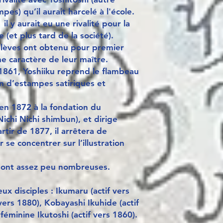
es) qu’il aurait harcelé à l'école.
il y aurait eu une rivalité pour la
 (et plus tard de la société).
 élèves ont obtenu pour premier
me caractère de leur maître.
1861, Yoshiiku reprend le flambeau
n d’estampes satiriques et
e en 1872 à la fondation du
ichi Nichi shimbun), et dirige
partir de 1877, il arrêtera de
se concentrer sur l’illustration
 sont assez peu nombreuses.
x disciples : Ikumaru (actif vers
vers 1880), Kobayashi Ikuhide (actif
 féminine Ikutoshi (actif vers 1860).