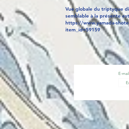
Vue globale du triptyque di
semblable à la présente es
https://www.yamada-shoten
item_id=59159
E-mai