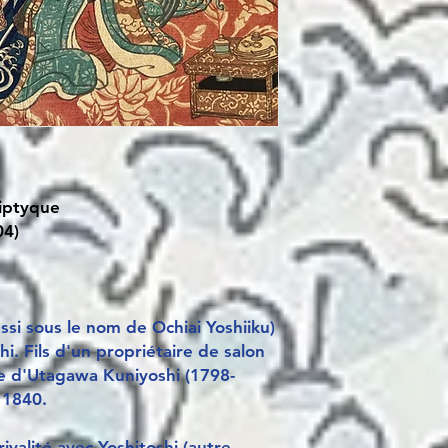
riptyque
04)
si sous le nom de Ochiai Yoshiiku)
hi. Fils d'un propriétaire de salon
ole d'Utagawa Kuniyoshi (1798-
 1840.
valité avec Yoshitoshi (autre