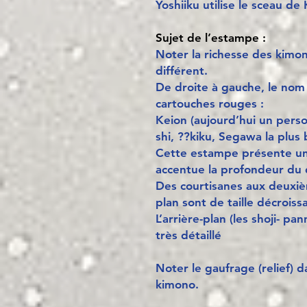
Yoshiiku utilise le sceau de
Sujet de l’estampe :
Noter la richesse des kimo
différent.
De droite à gauche, le nom
cartouches rouges :
Keion (aujourd’hui un per
shi, ??kiku, Segawa la plus b
Cette estampe présente un
accentue la profondeur du 
Des courtisanes aux deuxiè
plan sont de taille décroiss
L’arrière-plan (les shoji- p
très détaillé
Noter le gaufrage (relief) d
kimono.