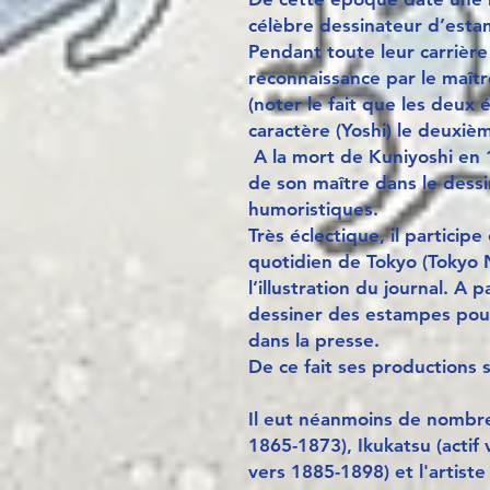
célèbre dessinateur d’estamp
Pendant toute leur carrière 
reconnaissance par le maître
(noter le fait que les deux
caractère (Yoshi) le deuxiè
A la mort de Kuniyoshi en 
de son maître dans le dessi
humoristiques.
Très éclectique, il particip
quotidien de Tokyo (Tokyo N
l’illustration du journal. A 
dessiner des estampes pour 
dans la presse.
De ce fait ses productions
Il eut néanmoins de nombreu
1865-1873), Ikukatsu (actif 
vers 1885-1898) et l'artiste