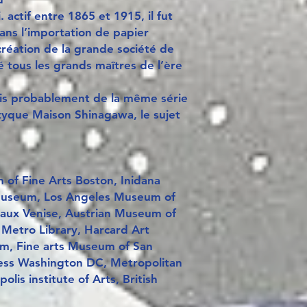
actif entre 1865 et 1915, il fut
ns l’importation de papier
 création de la grande société de
é tous les grands maîtres de l’ère
ais probablement de la même série
ptyque Maison Shinagawa, le sujet
of Fine Arts Boston, Inidana
Museum, Los Angeles Museum of
taux Venise, Austrian Museum of
 Metro Library, Harcard Art
, Fine arts Museum of San
ress Washington DC, Metropolitan
is institute of Arts, British