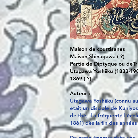
Maison de courtisanes
Maison Shinagawa ( ?)
Partie de Diptyque ou deT
Utagawa Yoshiiku (1833-19
1869 ( ?)
Auteur :
Utagawa Yoshiiku (connu aus
était un disciple de Kuniyos
de thé, il a fréquenté l'éc
1861) dès la fin des années
De cette époque date une ri