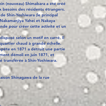
Shin (nouveau) Shimabara a été créé
 besoins des résidents étrangers.
de Shin-Yoshiwara (le principal
, Nakamanjiya Yahei et Nakaya
nde pour créer cette activité et un
isposé selon un motif en carré. Il
uartier chaud à grande échelle.
ête en 1871 a détruit une partie
ement démoli en juin 1871, et
té transférée à Shin-Yoshiwara.
Maison Shinagawa de la rue
u