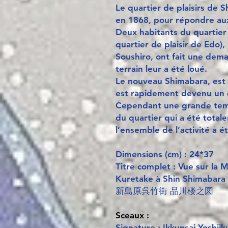
Le quartier de plaisirs de 
en 1868, pour répondre aux
Deux habitants du quartier 
quartier de plaisir de Edo)
Soushiro, ont fait une dema
terrain leur a été loué.
Le nouveau Shimabara, est d
est rapidement devenu un q
Cependant une grande temp
du quartier qui a été total
l’ensemble de l’activité a é
Dimensions (cm) : 24*37
Titre complet : Vue sur la 
Kuretake à Shin Shimabara
新島原呉竹街 品川楼之図
Sceaux :
Signature : Ikkunsai Yoshiik