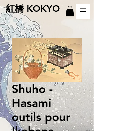
紅橋 KOKYO
Shuho -
Hasami
outils pour
Ikebana