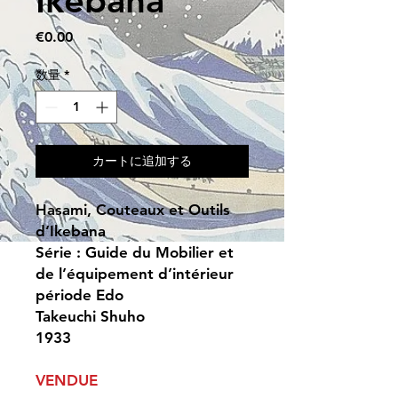
価
€0.00
格
数量
*
カートに追加する
Hasami, Couteaux et Outils
d’Ikebana
Série : Guide du Mobilier et
de l’équipement d’intérieur
période Edo
Takeuchi Shuho
1933
VENDUE