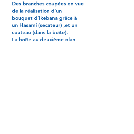
Des branches coupées en vue
de la réalisation d’un
bouquet d’Ikebana grâce à
un Hasami (sécateur) ,et un
couteau (dans la boîte).
La boîte au deuxième plan
sert de rangement à ces
outils.
Au premier plan, le panier qui
accueillera le bouquet
Dimensions (cm) : 19*29
Sceaux :
signature de l’auteur
Editeur : Takano
78 Av. Mozart, 75016 Paris, France
Merci de téléphoner pour RDV