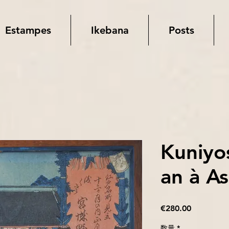
Estampes
Ikebana
Posts
Kuniyo
an à A
価
€280.00
格
数量
*