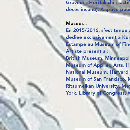
Graveur : HoriTakichi : acti
décès inconu). A gravé pour
Musées :
En 2015/2016, s’est tenue a
dédiée exclusivement à Kun
Estampe au Museum of Fin
Artiste présent à :
British Museum, Minneapolis
Museum of Applied Arts, H
National Museum, Harvard 
Museum of San Francisco, M
Ritsumeikan University, M
York, Library of Congress