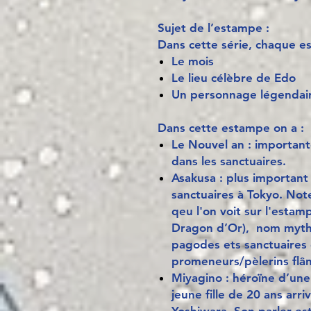
Sujet de l’estampe :
Dans cette série, chaque e
Le mois
Le lieu célèbre de Edo
Un personnage légendair
Dans cette estampe on a :
Le Nouvel an : importan
dans les sanctuaires.
Asakusa : plus importan
sanctuaires à Tokyo. Note
qeu l'on voit sur l'esta
Dragon d’Or), nom myth
pagodes ets sanctuaires 
promeneurs/pèlerins flâ
Miyagino : héroïne d’une
jeune fille de 20 ans arr