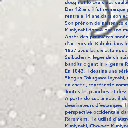
desgn et le choix des coule
Dès 12 ans il fut remarqué 
rentra à 14 ans dans son éc
Son prénom de naissance e
Kuniyoshi donné par son ma
Après des premières années
d’acteurs de Kabuki dans le
1827 avec les six estampes 
Suikoden », légende chinoi
bandits « gentils » (genre R
En 1843, il dessina une sér
Shogun Tokugawa Ieyoshi, en
en chef », représenté com
Toutes les planches et dess
A partir de ces années il de
dessinateurs d’estampes. Il 
perspective occidentale da
Rarement, il a utilisé d’au
Kuniyoshi, Cho-o-ro Kuniyos