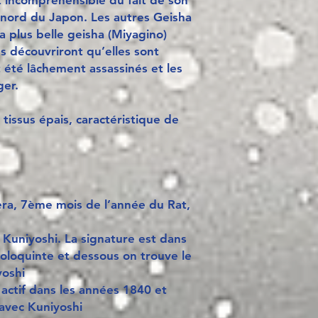
t incompréhensible du fait de son
 nord du Japon.
Les autres Geisha
a plus belle geisha (Miyagino)
s découvriront qu’elles sont
 été lâchement assassinés et les
ger.
tissus épais, caractéristique de
ra, 7ème mois de l’année du Rat,
i Kuniyoshi. La signature est dans
oloquinte et dessous on trouve le
yoshi
 actif dans les années 1840 et
 avec Kuniyoshi