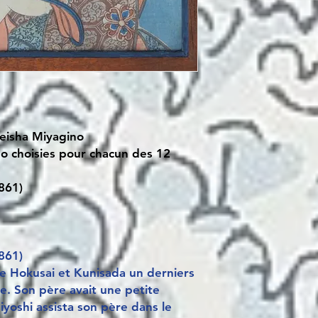
geisha Miyagino
do choisies pour chacun des 12
861)
861)
ge Hokusai et Kunisada un derniers
e. Son père avait une petite
iyoshi assista son père dans le