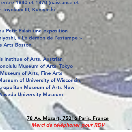
f entre 1840 et 1870 (naissance et
 Toyokuni III, Kuniyoshi
u Petit Palais une exposition
iyoshi, « Le démon de l’estampe »
e Arts Boston
 Institue of Arts, Austrian
onolulu Museum of Arts, Tokyo
Museum of Arts, Fine Arts
useum of University of Wisconsin,
etropolitan Museum of Arts New
, Waseda University Museum
78 Av. Mozart, 75016 Paris, France
Merci de téléphoner pour RDV