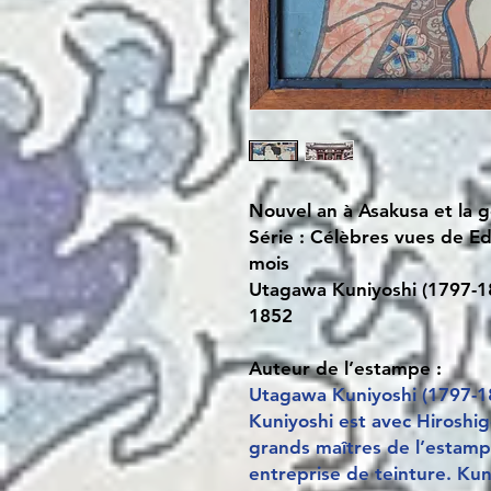
Nouvel an à Asakusa et la 
Série : Célèbres vues de E
mois
Utagawa Kuniyoshi (1797-1
1852
Auteur de l’estampe :
Utagawa Kuniyoshi (1797-1
Kuniyoshi est avec Hiroshi
grands maîtres de l’estamp
entreprise de teinture. Kun