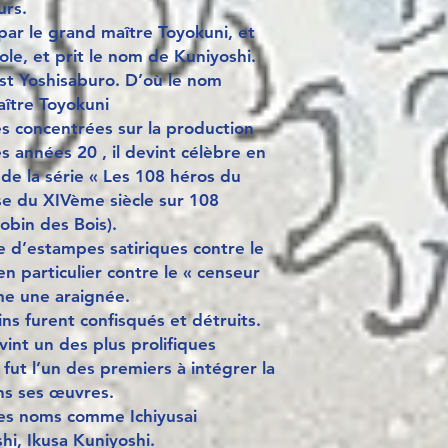
urs.
par le grand maître Toyokuni, et
ole, et prit le nom de Kuniyoshi.
st Yoshisaburo. D’où le nom
ître Toyokuni
 concentrées sur la production
s années 20 , il devint célèbre en
de la série « Les 108 héros du
se du XIVème siècle sur 108
obin des Bois).
ie d’estampes satiriques contre le
 particulier contre le « censeur
me une araignée.
ins furent confisqués et détruits.
vint un des plus prolifiques
fut l’un des premiers à intégrer la
ns ses œuvres.
tres noms comme Ichiyusai
hi, Ikusa Kuniyoshi.