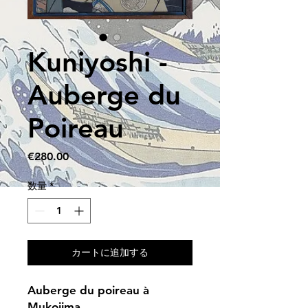
Kuniyoshi -
Auberge du
Poireau
価
€280.00
格
数量
*
カートに追加する
Auberge du poireau à
Mukojima