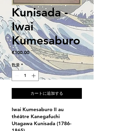
Kunisada -
Iwai
Kumesaburo
価
€100.00
格
数量
*
カートに追加する
Iwai Kumesaburo II au
théâtre Kanegafuchi
Utagawa Kunisada (1786-
1865)