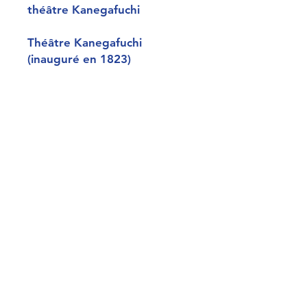
théâtre Kanegafuchi
Théâtre Kanegafuchi
(inauguré en 1823)
Dimensions : 36*24 (cm)
岩井粂三郎」 （鐘淵戯場故
右）
Sceaux :
Signature : Gototei Kunisada
Censure : Kiwame,
Editeur : Yamaguchiya Tobei
considéré comme l’éditeur le
plus prolifique du XIXème
siècle. Actif entre 1805 et
1895. En 1812 et 1813, il agit
également comme censeur.
La datation de l’estampe est