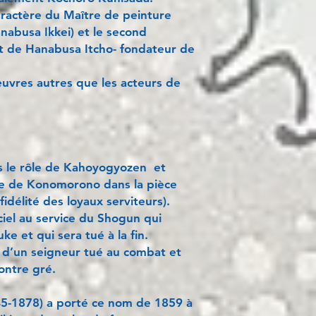
aractère du Maître de peinture
nabusa Ikkei) et le second
nt de Hanabusa Itcho- fondateur de
 œuvres autres que les acteurs de
s le rôle de Kahoyogyozen et
le de Konomorono dans la pièce
délité des loyaux serviteurs).
iel au service du Shogun qui
e et qui sera tué à la fin.
 d’un seigneur tué au combat et
ontre gré.
45-1878) a porté ce nom de 1859 à