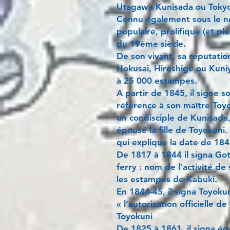
Utagawa Kunisada ou Tokyok
Connu également sous le nom
populaire, prolifique (et p
du 19ème siècle.
De son vivant, sa réputatio
Hokusai, Hiroshige ou Kuniy
à 25 000 estampes.
A partir de 1845, il signe s
référence à son maître Toyo
un condisciple de Kunisada, 
épousé la fille de Toyokuni.
qui explique la date de 184
De 1817 à 1844 il signa Got
ferry : nom de l’activité d
les estampes de Kabuki.
En 1844-45, il signa Toyokun
« l’autorisation officielle d
Toyokuni
De 1825 à 1861, il signa é