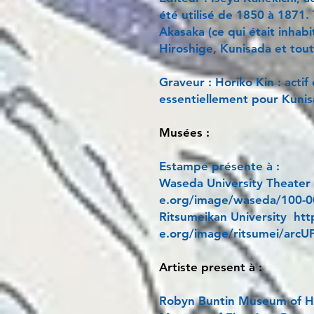
été utilisé de 1850 à 1871. 
Akasaka (ce qui était inhabit
Hiroshige, Kunisada et tout
Graveur : Horiko Kin : actif
essentiellement pour Kunisa
Musées :
Estampe présente à :
Waseda University Theater
e.org/image/waseda/100-
Ritsumeikan University http
e.org/image/ritsumei/arcU
Artiste present à :
Robyn Buntin Museum of Ho