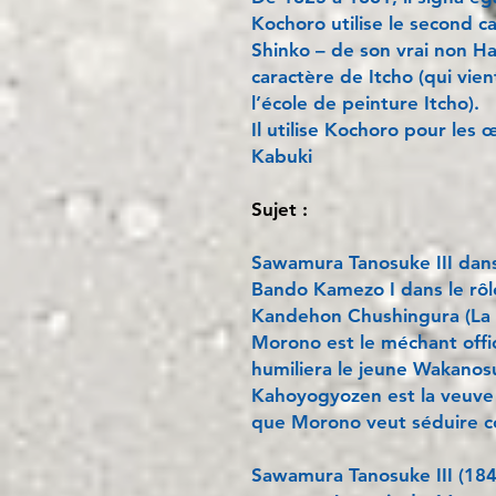
Kochoro utilise le second c
Shinko – de son vrai non Ha
caractère de Itcho (qui vie
l’école de peinture Itcho).
Il utilise Kochoro pour les
Kabuki
Sujet :
Sawamura Tanosuke III dan
Bando Kamezo I dans le rô
Kandehon Chushingura (La fi
Morono est le méchant offic
humiliera le jeune Wakanosuk
Kahoyogyozen est la veuve
que Morono veut séduire c
Sawamura Tanosuke III (18