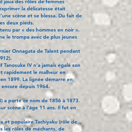
 il joua des rôles de femmes
xprimer la délicatesse était
d’une scène et se blessa. Du fait de
des deux pieds.
soutenu par « des hommes en noir ».
mme le trompa avec de plus jeunes
dernier Onnagata de Talent pendant
1912).
tif Tanosuke IV n’a jamais égalé son
ut rapidement le malheur en
 en 1899. La lignée démarre en
 encore depuis 1964.
) a porté ce nom de 1856 à 1873.
sur scène à l’âge 11 ans. Il fut en
x et populaire Tachiyaku (rôle de
ns les rôles de méchants, de