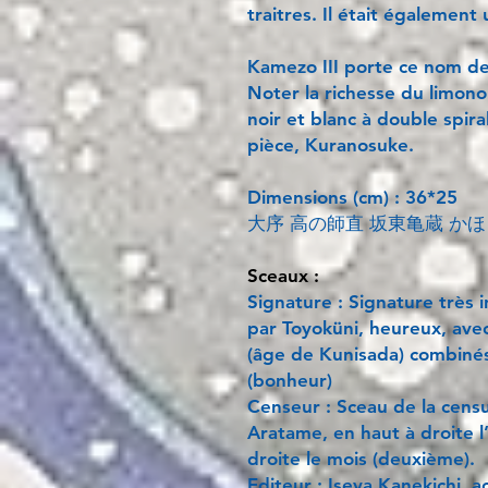
traitres. Il était égalemen
Kamezo III porte ce nom de
Noter la richesse du limono
noir et blanc à double spira
pièce, Kuranosuke.
Dimensions (cm) : 36*25
大序 高の師直 坂東亀蔵 か
Sceaux :
Signature : Signature très 
par Toyoküni, heureux, avec
(âge de Kunisada) combinés
(bonheur)
Censeur : Sceau de la cens
Aratame, en haut à droite l
droite le mois (deuxième).
Editeur : Iseya Kanekichi, a