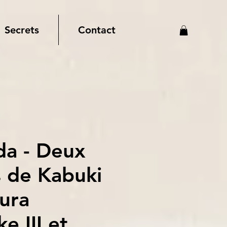
Secrets
Contact
da - Deux
s de Kabuki
ura
e III et