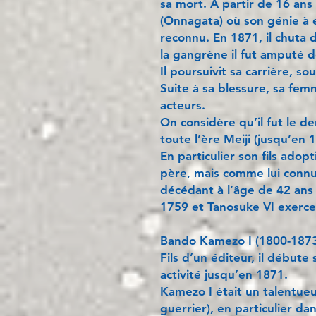
sa mort. A partir de 16 ans
(Onnagata) où son génie à e
reconnu. En 1871, il chuta 
la gangrène il fut amputé 
Il poursuivit sa carrière, 
Suite à sa blessure, sa fe
acteurs.
On considère qu’il fut le 
toute l’ère Meiji (jusqu’en 
En particulier son fils adop
père, mais comme lui conn
décédant à l’âge de 42 ans
1759 et Tanosuke VI exerce
Bando Kamezo I (1800-1873
Fils d’un éditeur, il débute 
activité jusqu’en 1871.
Kamezo I était un talentueu
guerrier), en particulier da