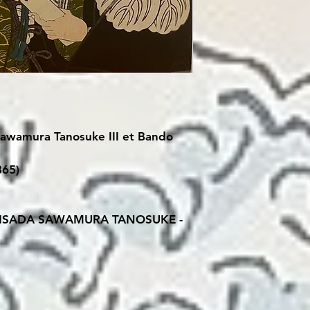
Sawamura Tanosuke III et Bando
865)
NISADA SAWAMURA TANOSUKE -