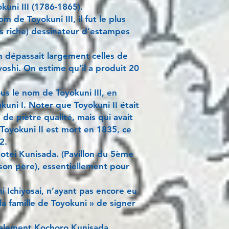
uni III (1786-1865).
 de Toyokuni III, il fut le plus
lus riche) dessinateur d’estampes
n dépassait largement celles de
oshi. On estime qu’il a produit 20
ous le nom de Toyokuni III, en
kuni I. Noter que Toyokuni II était
de piètre qualité, mais qui avait
 Toyokuni II est mort en 1835, ce
2.
otei Kunisada. (Pavillon du 5ème
e son père), essentiellement pour
i Ichiyosai, n’ayant pas encore eu
e la famille de Toyokuni » de signer
galement Kochoro Kunisada.