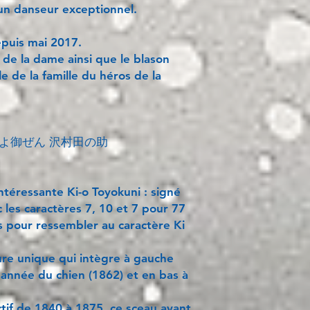
t un danseur exceptionnel.
puis mai 2017.
 de la dame ainsi que le blason
le de la famille du héros de la
ほよ御ぜん 沢村田の助
intéressante Ki-o Toyokuni : signé
 les caractères 7, 10 et 7 pour 77
 pour ressembler au caractère Ki
ure unique qui intègre à gauche
’année du chien (1862) et en bas à
ctif de 1840 à 1875, ce sceau ayant