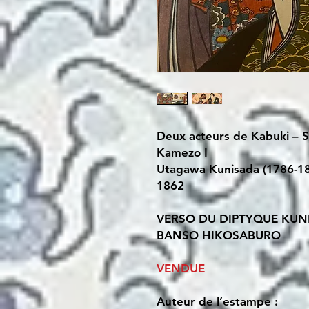
Deux acteurs de Kabuki – 
Kamezo I
Utagawa Kunisada (1786-1
1862
VERSO DU DIPTYQUE KU
BANSO HIKOSABURO
VENDUE
Auteur de l’estampe :