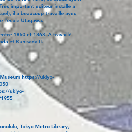
Très important éditeur installé à
uel), il a beaucoup travaillé avec
e l’école Utagawa.
 entre 1860 et 1863. A travaillé
da et Kunisada II.
 Museum https://ukiyo-
0050
s://ukiyo-
P1955
nolulu, Tokyo Metro Library,