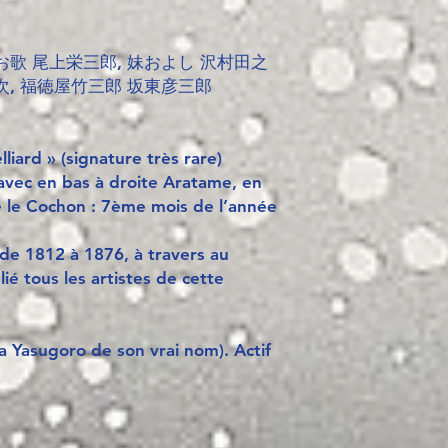
お歌 尾上栄三郎, 妹およし 沢村田之
次, 福徳屋竹三郎 坂東彦三郎
lliard » (signature très rare)
avec en bas à droite Aratame, en
e le Cochon : 7ème mois de l’année
 de 1812 à 1876, à travers au
ié tous les artistes de cette
a Yasugoro de son vrai nom). Actif