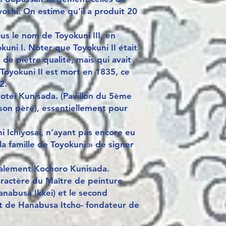
oshi. On estime qu’il a produit 20
ous le nom de Toyokuni III, en
kuni I. Noter que Toyokuni II était
de piètre qualité, mais qui avait
 Toyokuni II est mort en 1835, ce
2.
otei Kunisada. (Pavillon du 5ème
e son père), essentiellement pour
i Ichiyosai, n’ayant pas encore eu
e la famille de Toyokuni » de signer
galement Kochoro Kunisada.
aractère du Maître de peinture
anabusa Ikkei) et le second
nt de Hanabusa Itcho- fondateur de