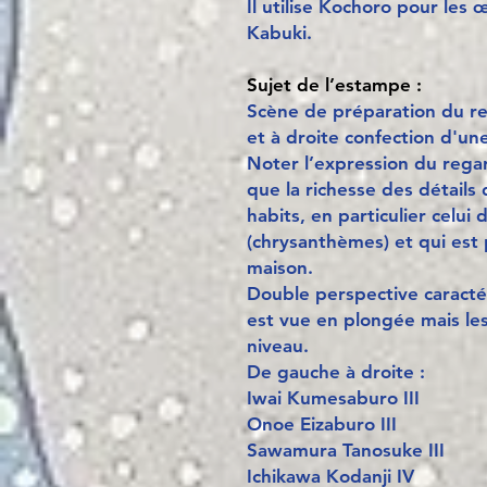
Il utilise Kochoro pour les
Kabuki.
Sujet de l’estampe :
Scène de préparation du rep
et à droite confection d'u
Noter l’expression du regar
que la richesse des détails 
habits, en particulier celui
(chrysanthèmes) et qui est
maison.
Double perspective caracté
est vue en plongée mais le
niveau.
De gauche à droite :
Iwai Kumesaburo III
Onoe Eizaburo III
Sawamura Tanosuke III
Ichikawa Kodanji IV