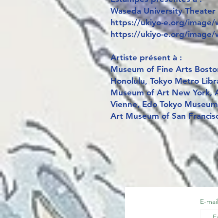
Waseda University Theater
https://ukiyo-e.org/image
https://ukiyo-e.org/image
Artiste présent à :
Museum of Fine Arts Bosto
Honolulu, Tokyo Metro Libr
Museum of Art New York, A
Vienne, Edo Tokyo Museum,
Art Museum of San Francisco
E-mai