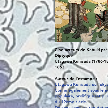
Cinq acteurs de Kabuki pré
Diptyque
Utagawa Kunisada (1786-1
1863
Auteur de l’estampe :
Utagawa Kunisada ou Tokyok
Connu également sous le nom
populaire, prolifique (et p
du 19ème siècle.
De son vivant, sa réputatio