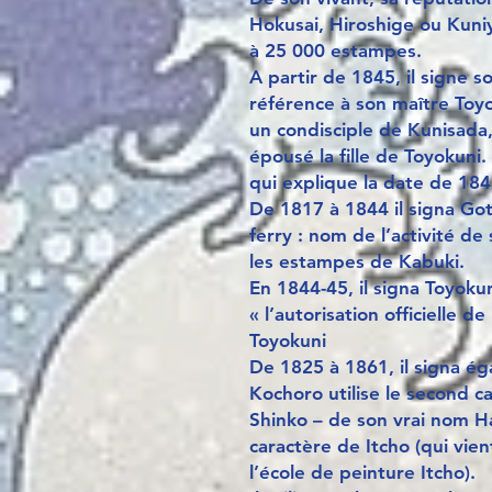
Hokusai, Hiroshige ou Kuniy
à 25 000 estampes.
A partir de 1845, il signe s
référence à son maître Toyo
un condisciple de Kunisada, 
épousé la fille de Toyokuni.
qui explique la date de 184
De 1817 à 1844 il signa Got
ferry : nom de l’activité d
les estampes de Kabuki.
En 1844-45, il signa Toyokun
« l’autorisation officielle d
Toyokuni
De 1825 à 1861, il signa é
Kochoro utilise le second c
Shinko – de son vrai nom H
caractère de Itcho (qui vie
l’école de peinture Itcho).