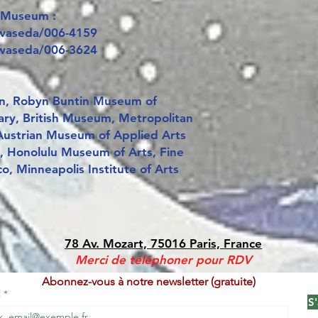
 Museum :
/waseda/006-4159
/waseda/006-3624
n, Robyn Buntin Museum of
ary, British Museum, Metropolitan
ustrian Museum of Applied Arts
 Honolulu Museum of Arts, Fine
, Minneapolis Institute of Arts
78 Av. Mozart, 75016 Paris, France
Merci de téléphoner pour RDV
Abonnez-vous à notre newsletter (gratuite)
l
S