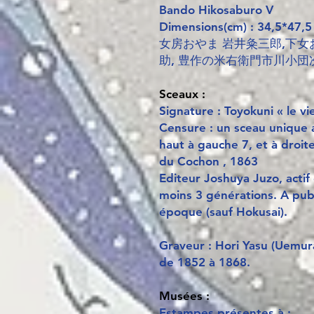
Bando Hikosaburo V
Dimensions(cm) : 34,5*47,5
女房おやま 岩井粂三郎,下女
助, 豊作の米右衛門市川小団
Sceaux :
Signature : Toyokuni « le vie
Censure : un sceau unique 
haut à gauche 7, et à droit
du Cochon , 1863
Editeur Joshuya Juzo, actif
moins 3 générations. A publ
époque (sauf Hokusai).
Graveur : Hori Yasu (Uemur
de 1852 à 1868.
Musées :
Estampes présentes à :