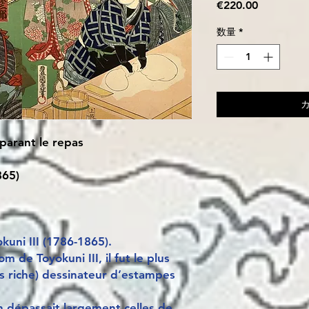
価
€220.00
格
数量
*
parant le repas
865)
uni III (1786-1865).
 de Toyokuni III, il fut le plus
lus riche) dessinateur d’estampes
n dépassait largement celles de