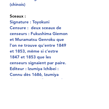
(chinois)
Sceaux :
Signature : Toyokuni
Censure : deux sceaux de
censeurs : Fukushima Giemon
et Muramatsu Genroku que
l’on ne trouve qu’entre 1849
et 1853, même si c’estre
1847 et 1853 que les
censeurs signaient par paire.
Editeur : Izumiya Ichibei :
Connu dès 1686, Izumiya
devient très actif à partir de
1776. En 1790, il est membre
fondateur du «syndicat des
éditeurs » (Picture Book and
Print Publisher Guild). En