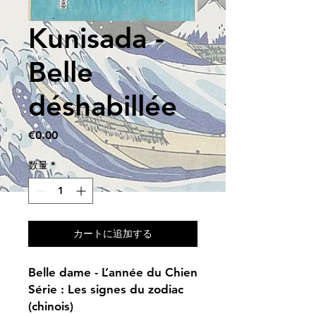
Kunisada -
Belle
déshabillée
価
€0.00
格
数量
*
カートに追加する
Belle dame - L’année du Chien
Série : Les signes du zodiac
(chinois)