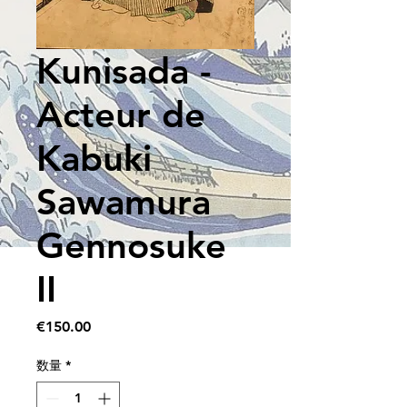
Kunisada -
Acteur de
Kabuki
Sawamura
Gennosuke
II
価
€150.00
格
数量
*