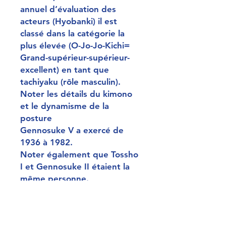
annuel d’évaluation des
acteurs (Hyobanki) il est
classé dans la catégorie la
plus élevée (O-Jo-Jo-Kichi=
Grand-supérieur-supérieur-
excellent) en tant que
tachiyaku (rôle masculin).
Noter les détails du kimono
et le dynamisme de la
posture
Gennosuke V a exercé de
1936 à 1982.
Noter également que Tossho
I et Gennosuke II étaient la
même personne.
薩摩源五兵衛 沢むら源之助
Dimensions (cm) : 35*25