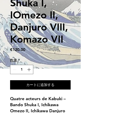
Shuka I,
IOmezo II,
Danjuro VIII,
Komazo VII
価
€120.00
格
数量
*
カートに追加する
Quatre acteurs de Kabuki –
Bando Shuka I, Ichikawa
Omezo II, Ichikawa Danjuro