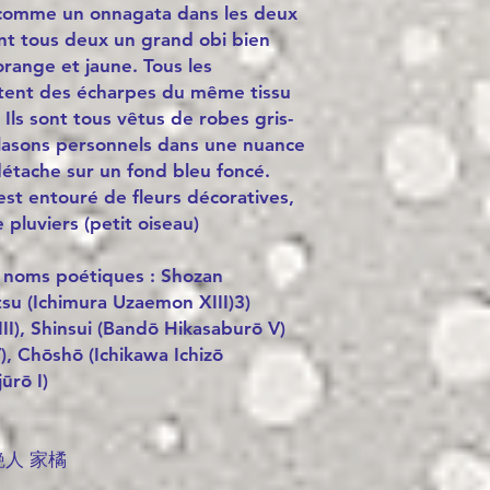
 comme un onnagata dans les deux
nt tous deux un grand obi bien
 orange et jaune. Tous les
tent des écharpes du même tissu
 Ils sont tous vêtus de robes gris-
 blasons personnels dans une nuance
 détache sur un fond bleu foncé.
st entouré de fleurs décoratives,
 pluviers (petit oiseau)
s noms poétiques :
Shozan
tsu (Ichimura Uzaemon XIII)3)
I), Shinsui (Bandō Hikasaburō V)
, Chōshō (Ichikawa Ichizō
 ​​​​I)
人 家橘