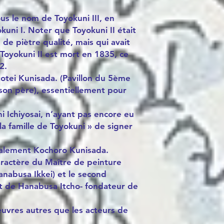
ous le nom de Toyokuni III, en
kuni I. Noter que Toyokuni II était
de piètre qualité, mais qui avait
 Toyokuni II est mort en 1835, ce
2.
otei Kunisada. (Pavillon du 5ème
e son père), essentiellement pour
i Ichiyosai, n’ayant pas encore eu
e la famille de Toyokuni » de signer
galement Kochoro Kunisada.
aractère du Maître de peinture
anabusa Ikkei) et le second
nt de Hanabusa Itcho- fondateur de
 œuvres autres que les acteurs de