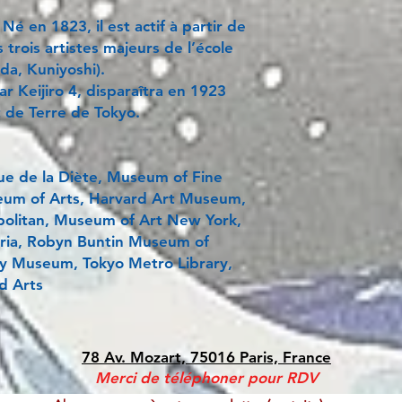
. Né en 1823, il est actif à partir de
s trois artistes majeurs de l’école
da, Kuniyoshi).
par Keijiro 4, disparaîtra en 1923
 de Terre de Tokyo.
ue de la Diète, Museum of Fine
eum of Arts, Harvard Art Museum,
olitan, Museum of Art New York,
toria, Robyn Buntin Museum of
ty Museum, Tokyo Metro Library,
d Arts
78 Av. Mozart, 75016 Paris, France
Merci de téléphoner pour RDV