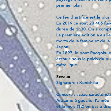
premier plan
Ce feu d’artifice est le plu
En 2019 ce sont 20 406 fusé
durée de 1h30. On a compt
La première édition a eu l
morts de la famine et de la 
Japon.
En 1897, le pont Ryogoku qu
écroulé sous le poids du pu
métallique.
Sceaux :
Signature : Kunichika
Censure : sceau caractéris
Aratame à gauche, l’année 
et le mois (12) en bas à dro