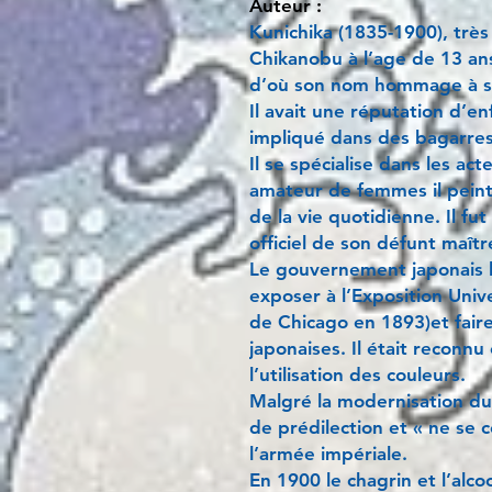
Auteur :
Kunichika (1835-1900), très 
Chikanobu à l’age de 13 ans
d’où son nom hommage à s
Il avait une réputation d’en
impliqué dans des bagarres
Il se spécialise dans les ac
amateur de femmes il peint
de la vie quotidienne. Il fut
officiel de son défunt maît
Le gouvernement japonais
exposer à l’Exposition Unive
de Chicago en 1893)et fair
japonaises. Il était reconn
l’utilisation des couleurs.
Malgré la modernisation du J
de prédilection et « ne se 
l’armée impériale.
En 1900 le chagrin et l’alco