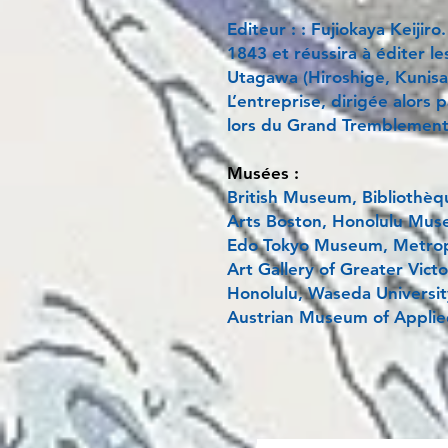
Editeur : : Fujiokaya Keijiro
1843 et réussira à éditer le
Utagawa (Hiroshige, Kunisa
L’entreprise, dirigée alors 
lors du Grand Tremblement
Musées :
British Museum, Bibliothèq
Arts Boston, Honolulu Mus
Edo Tokyo Museum, Metrop
Art Gallery of Greater Vic
Honolulu, Waseda Universi
Austrian Museum of Applie