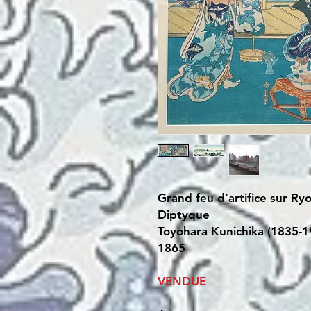
Grand feu d’artifice sur Ryo
Diptyque
Toyohara Kunichika (1835-1
1865
VENDUE