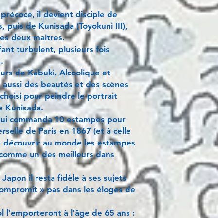
précoce, il devient disciple de
, puis de Kunisada (Toyokuni III),
es deux maitres.
fant turbulent, plusieurs fois
.
teurs de Kabuki. Alcoolique et
 aussi des beautés et des scènes
 choisi pour peindre le portrait
re Kunisada.
 lui commanda 10 estampes pour
rselle de Paris en 1867 (et à celle
e découvrir au monde les estampes
u comme un des meilleurs dans
apon il resta fidèle à ses sujets
compromit » pas dans les éloges de
ol l’emporteront à l’âge de 65 ans :