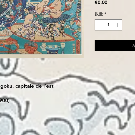
価
€0.00
格
数量
*
goku, capitale de l’est
900)