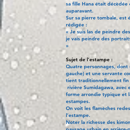
sa fille Hana était décèdée
auparavant.
Sur sa pierre tombale, est 
rédigée :
« Je suis las de peindre de
je vais peindre des portrai
»
Sujet de l’estampe :
Quatre personnages, dont u
gauche) et une servante con
tient traditionnellement fin 
rivière Sumidagawa, avec e
forme arrondie typique et 
estampes.
On voit les flamèches rede
l’estampe.
Noter la richesse des kimono
paysage urbain en arrière-p