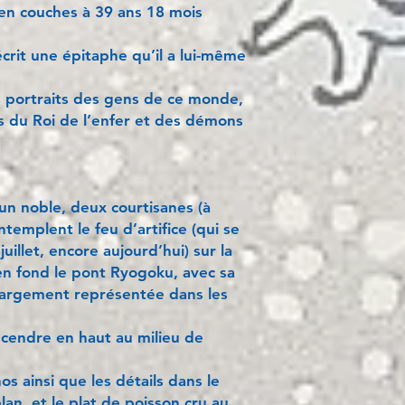
 en couches à 39 ans 18 mois
écrit une épitaphe qu’il a lui-même
s portraits des gens de ce monde,
ts du Roi de l’enfer et des démons
n noble, deux courtisanes (à
templent le feu d’artifice (qui se
juillet, encore aujourd’hui) sur la
n fond le pont Ryogoku, avec sa
largement représentée dans les
scendre en haut au milieu de
s ainsi que les détails dans le
lan, et le plat de poisson cru au