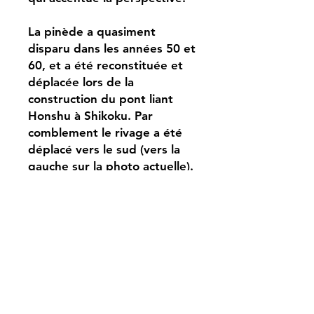
La pinède a quasiment
disparu dans les années 50 et
60, et a été reconstituée et
déplacée lors de la
construction du pont liant
Honshu à Shikoku. Par
comblement le rivage a été
déplacé vers le sud (vers la
gauche sur la photo actuelle).
播磨 舞子の浜
Dimensions (cm) : 33,5*22,5
Sceaux :
Signature : Hiroshige
Censure : dans la marge en
haut, Aratame (examiné),