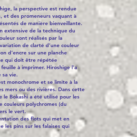
shige, la perspective est rendue
fs, et des promeneurs vaquant à
ésentés de manière bienveillante.
on extensive de la technique du
uleur sont réalisés par la
variation de clarté d’une couleur
ion d’encre sur une planche
 qui doit être répétée
uille à imprimer. Hiroshige l’a
 sa vie.
est monochrome et se limite à la
es mers ou des rivières. Dans cette
le Bokashi a été utilisé pour les
de couleurs polychromes (du
rs le vert.
ntation des flots qui met en
 les pins sur les falaises qui