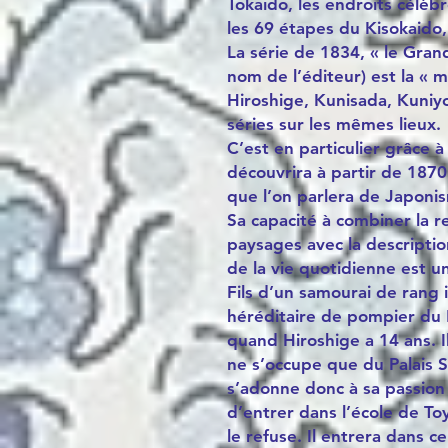
Tokaido, les endroits célèb
les 69 étapes du Kisokaido,
La série de 1834, « le Gra
nom de l’éditeur) est la « 
Hiroshige, Kunisada, Kuniyo
séries sur les mêmes lieux.
C’est en particulier grâce
découvrira à partir de 1870
que l’on parlera de Japoni
Sa capacité à combiner la r
paysages avec la descriptio
de la vie quotidienne est un
Fils d’un samourai de rang i
héréditaire de pompier du 
quand Hiroshige a 14 ans. I
ne s’occupe que du Palais S
s’adonne donc à sa passion 
d’entrer dans l’école de To
le refuse. Il entrera dans c