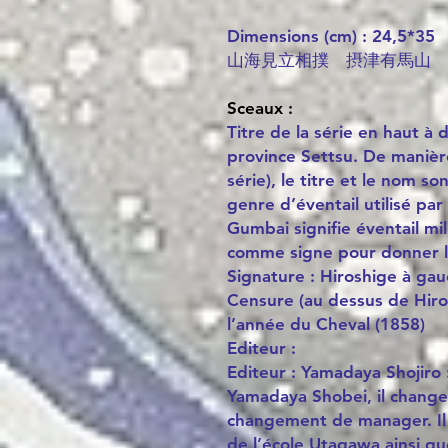
Dimensions (cm) : 24,5*35
山海見立相撲 摂津有馬山
Sceaux :
Titre de la série en haut à
province Settsu. De manière
série), le titre et le nom s
genre d’éventail utilisé par
Gumbai signifie éventail mil
comme signe pour donner l
Signature : Hiroshige à ga
Censure (au dessus de Hiro
l’année du Cheval (1858)
Editeur :
Editeur : Yamadaya Shojiro 
Yamadaya Shobei, il change
changement de manager. Il 
de l’école Utagawa ainsi que