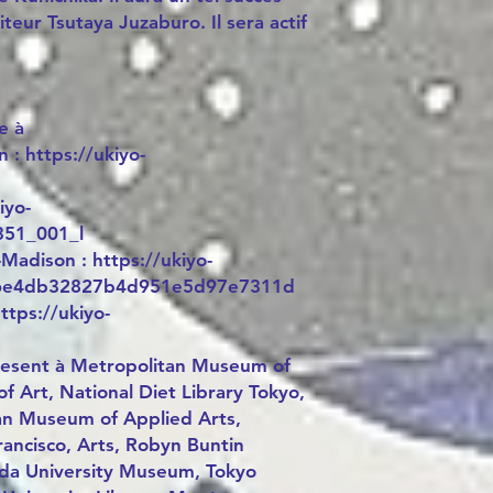
iteur Tsutaya Juzaburo. Il sera actif
e à
 : https://ukiyo-
iyo-
51_001_l
adison : https://ukiyo-
a6e4db32827b4d951e5d97e7311d
ttps://ukiyo-
resent à Metropolitan Museum of
of Art, National Diet Library Tokyo,
n Museum of Applied Arts,
ancisco, Arts, Robyn Buntin
da University Museum, Tokyo