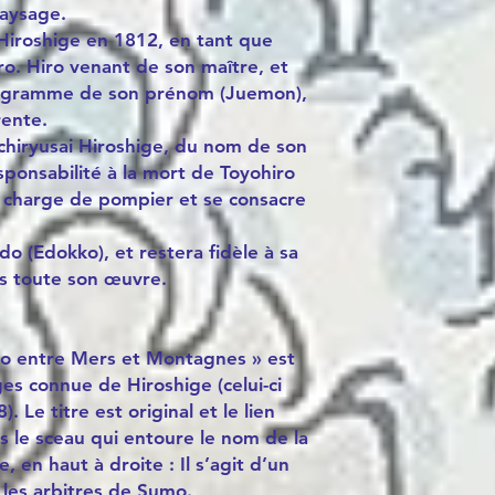
aysage.
Hiroshige en 1812, en tant que
o. Hiro venant de son maître, et
éogramme de son prénom (Juemon),
rente.
 Ichiryusai Hiroshige, du nom de son
esponsabilité à la mort de Toyohiro
a charge de pompier et se consacre
do (Edokko), et restera fidèle à sa
ers toute son œuvre.
o entre Mers et Montagnes » est
es connue de Hiroshige (celui-ci
 Le titre est original et le lien
s le sceau qui entoure le nom de la
e, en haut à droite : Il s’agit d’un
r les arbitres de Sumo.