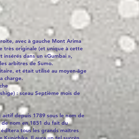
 droite, avec à gauche Mont Arima
 très originale (et unique à cette
ont insérés dans un «Gumbai »,
 les arbitres de Sumo.
itaire, et était utilisé au moyen-âge
a charge.
uche
shige) : sceau Septième mois de
: actif depuis 1789 sous le nom de
 de nom en 1851 du fait du
éditera tous les grands maîtres
 Kunichika. Il aura un tel succès