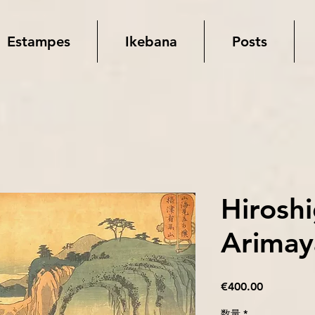
Estampes
Ikebana
Posts
Hiroshi
Arima
価
€400.00
格
数量
*