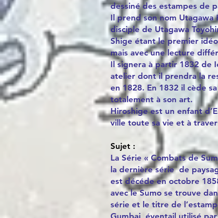
dessiné des estampes de p
Il prend son nom Utagawa 
disciple de Utagawa Toyohir
Shige étant le premier id
mais avec une lecture diffé
Il signera à partir 1832 de
atelier dont il prendra la r
en 1828. En 1832 il cède s
totalement à son art.
Hiroshige est un enfant d’E
ville toute sa vie et à trav
Sujet :
La Série « Combats de Sum
la dernière série de paysag
est décéde en octobre 1858).
avec le Sumo se trouve dan
série et le titre de l’estamp
Gumbai, éventail utilisé pa