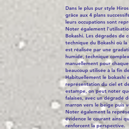
Dans le plus pur style Hiro
grâce aux 4 plans successi
leurs occupations sont repr
Noter également l’utilisati
Bokashi. Les dégradés de co
technique du Bokashi où la 
est réalisée par une gradat
humide, technique complexe
manuellement pour chaque fe
beaucoup utilisée à la fin de
Habituellement le bokashi 
représentation du ciel et d
estampe, on peut noter que 
falaises, avec un dégradé 
marron vers le beige puis ve
Noter également la représe
évidence le courant ainsi que
renforcent la perspective.