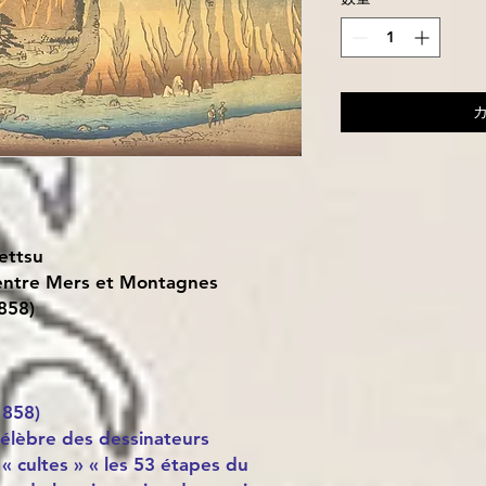
ettsu
entre Mers et Montagnes
858)
1858)
célèbre des dessinateurs
« cultes » « les 53 étapes du