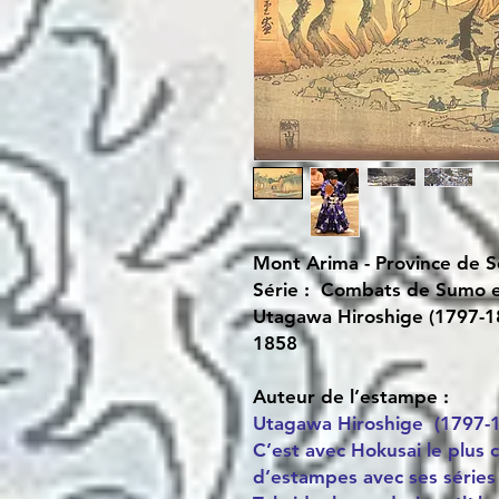
Mont Arima - Province de S
Série : Combats de Sumo 
Utagawa Hiroshige (1797-1
1858
Auteur de l’estampe :
Utagawa Hiroshige (1797-
C’est avec Hokusai le plus 
d’estampes avec ses séries 