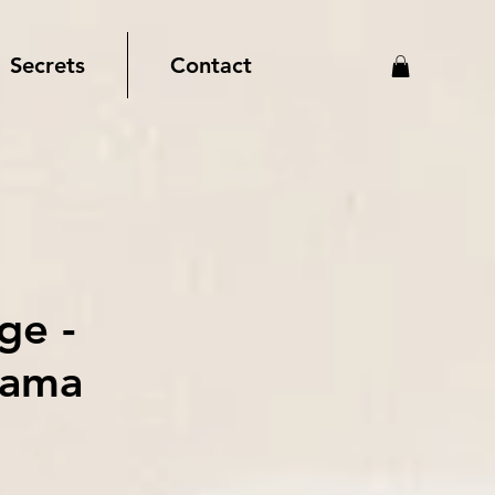
Secrets
Contact
ge -
yama