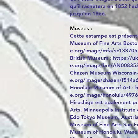
qu’il rachètera en 1852 l’éd
jusqu’en 1866.
Musées :
Cette estampe est présent
Museum of Fine Arts Boston
e.org/image/mfa/sc133705
British Museum : https://uk
e.org/image/bm/AN008353
Chazen Museum Wisconsin-M
e.org/image/chazen/f514
Honolulu Museum of Art : h
e.org/image/honolulu/4976
Hiroshige est également p
Arts, Minneapolis Institute 
Edo Tokyo Museum, Austria
Museum of Fine Arts San Fr
Museum of Honolulu, Wase