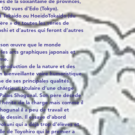
res de la soixantaine de provinces,
 100 vues d’Edo (Tokyo).
nd Tokaido ou HoeidoTokaido (du
mère » de toutes les séries de
shi et d’autres qui feront d’autres
 à son œuvre que le monde
 les arts graphiques japonais et
sme.
eproduction de la nature et des
n bienveillante voire humoristique
e de ses principales qualités.
nférieur, titulaire d’une charge
Palais Shogunal. Son père décède
l hérite de la charge mais comme il
hogunal il a peu de travail et
le dessin. Il essaye d’abord
yokuni qui a déjà trop d’élèves et
elle de Toyohiro qui le premier a